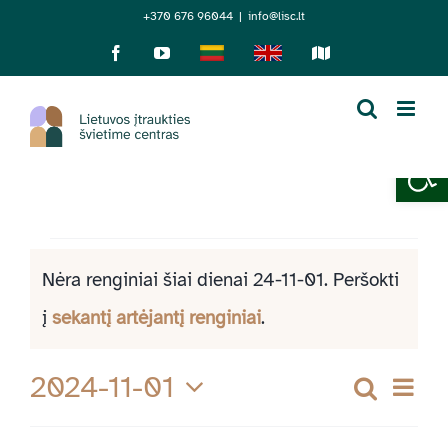
Skip
+370 676 96044
|
info@lisc.lt
to
Facebook
YouTube
Lietuviškai
English
Sensorinis
žemėlapis
content
Open 
Renginiai
Nėra renginiai šiai dienai 24-11-01. Peršokti
Notice
į
sekantį artėjantį renginiai
.
for
2024-11-01
Re
Paieška
Rengi
24-
Diena
Pasirinkti
Vi