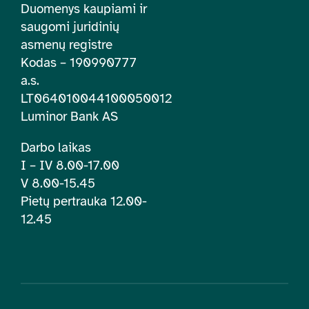
Duomenys kaupiami ir
saugomi juridinių
asmenų registre
Kodas – 190990777
a.s.
LT064010044100050012
Luminor Bank AS
Darbo laikas
I – IV 8.00-17.00
V 8.00-15.45
Pietų pertrauka 12.00-
12.45