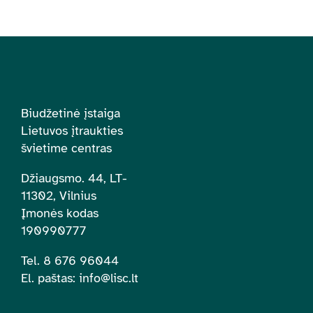
Biudžetinė įstaiga
Lietuvos įtraukties
švietime centras
Džiaugsmo. 44, LT-
11302, Vilnius
Įmonės kodas
190990777
Tel. 8 676 96044
El. paštas:
info@lisc.lt