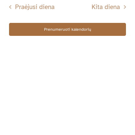
Searc
datą
Nav
Praėjusi diena
Kita diena
11-
and
Views
Prenumeruoti kalendorių
01
Navig