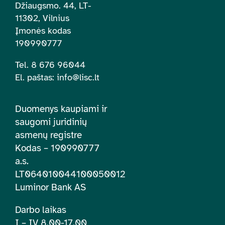
Džiaugsmo. 44, LT-
11302, Vilnius
Įmonės kodas
190990777
Tel. 8 676 96044
El. paštas:
info@lisc.lt
Duomenys kaupiami ir
saugomi juridinių
asmenų registre
Kodas – 190990777
a.s.
LT064010044100050012
Luminor Bank AS
Darbo laikas
I – IV 8.00-17.00