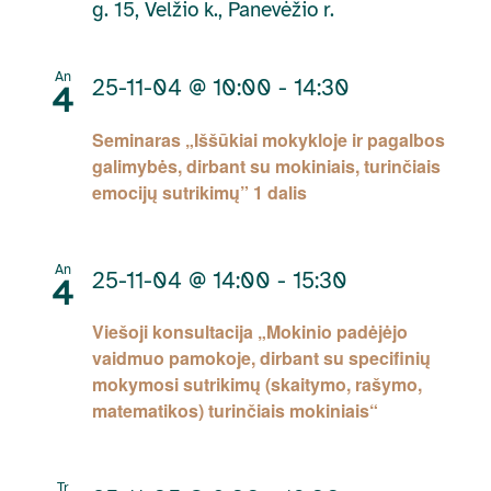
g. 15, Velžio k., Panevėžio r.
An
25-11-04 @ 10:00
-
14:30
4
Seminaras „Iššūkiai mokykloje ir pagalbos
galimybės, dirbant su mokiniais, turinčiais
emocijų sutrikimų” 1 dalis
An
25-11-04 @ 14:00
-
15:30
4
Viešoji konsultacija „Mokinio padėjėjo
vaidmuo pamokoje, dirbant su specifinių
mokymosi sutrikimų (skaitymo, rašymo,
matematikos) turinčiais mokiniais“
Tr