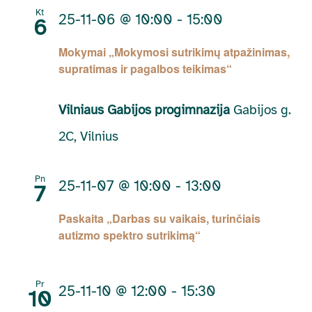
Kt
25-11-06 @ 10:00
-
15:00
6
Mokymai „Mokymosi sutrikimų atpažinimas,
supratimas ir pagalbos teikimas“
Vilniaus Gabijos progimnazija
Gabijos g.
2C, Vilnius
Pn
25-11-07 @ 10:00
-
13:00
7
Paskaita „Darbas su vaikais, turinčiais
autizmo spektro sutrikimą“
Pr
25-11-10 @ 12:00
-
15:30
10