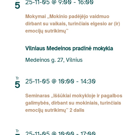
25-11-05 @ 9:00
-
16:00
5
Mokymai „Mokinio padėjėjo vaidmuo
dirbant su vaikais, turinčiais elgesio ar (ir)
emocijų sutrikimų”
Vilniaus Medeinos pradinė mokykla
Medeinos g. 27, Vilnius
Tr
25-11-05 @ 10:00
-
14:30
5
Seminaras „Iššūkiai mokykloje ir pagalbos
galimybės, dirbant su mokiniais, turinčiais
emocijų sutrikimų” 2 dalis
Tr
25-11-05 @ 10:00
-
17:00