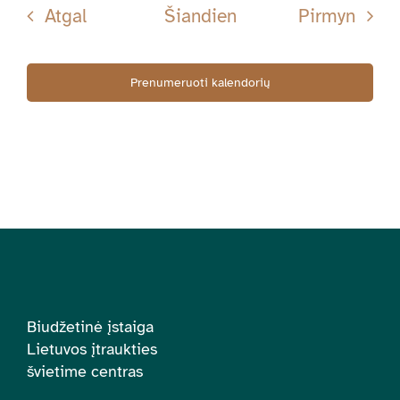
Renginiai
Rengi
Atgal
Šiandien
Pirmyn
Prenumeruoti kalendorių
Biudžetinė įstaiga
Lietuvos įtraukties
švietime centras