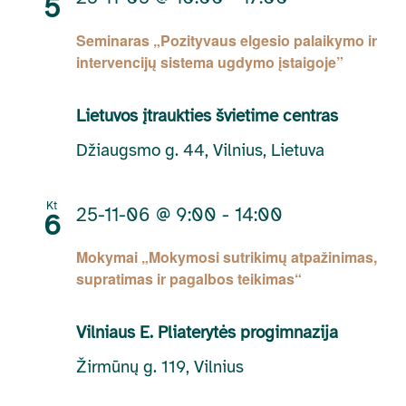
5
Seminaras „Pozityvaus elgesio palaikymo ir
intervencijų sistema ugdymo įstaigoje”
Lietuvos įtraukties švietime centras
Džiaugsmo g. 44, Vilnius, Lietuva
Kt
25-11-06 @ 9:00
-
14:00
6
Mokymai „Mokymosi sutrikimų atpažinimas,
supratimas ir pagalbos teikimas“
Vilniaus E. Pliaterytės progimnazija
Žirmūnų g. 119, Vilnius