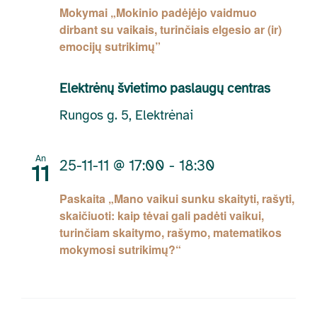
Mokymai „Mokinio padėjėjo vaidmuo
dirbant su vaikais, turinčiais elgesio ar (ir)
emocijų sutrikimų”
Elektrėnų švietimo paslaugų centras
Rungos g. 5, Elektrėnai
An
25-11-11 @ 17:00
-
18:30
11
Paskaita „Mano vaikui sunku skaityti, rašyti,
skaičiuoti: kaip tėvai gali padėti vaikui,
turinčiam skaitymo, rašymo, matematikos
mokymosi sutrikimų?“