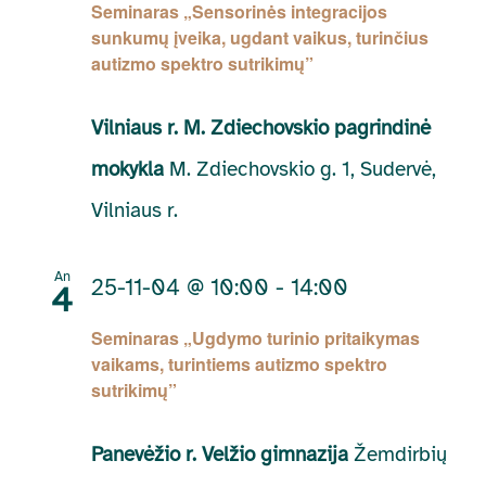
Seminaras „Sensorinės integracijos
sunkumų įveika, ugdant vaikus, turinčius
autizmo spektro sutrikimų”
Vilniaus r. M. Zdiechovskio pagrindinė
mokykla
M. Zdiechovskio g. 1, Sudervė,
Vilniaus r.
An
25-11-04 @ 10:00
-
14:00
4
Seminaras „Ugdymo turinio pritaikymas
vaikams, turintiems autizmo spektro
sutrikimų”
Panevėžio r. Velžio gimnazija
Žemdirbių