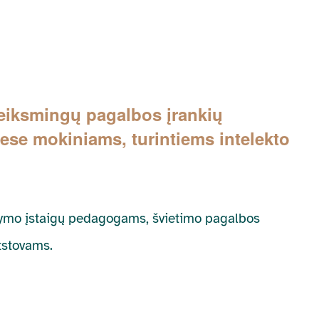
Veiksmingų pagalbos įrankių
se mokiniams, turintiems intelekto
gdymo įstaigų pedagogams, švietimo pagalbos
tstovams.