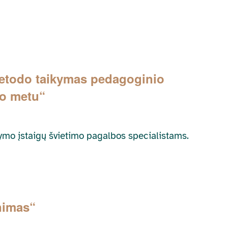
metodo taikymas pedagoginio
mo metu“
dymo įstaigų švietimo pagalbos specialistams.
nimas“