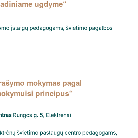
radiniame ugdyme“
gdymo įstaigų pedagogams, švietimo pagalbos
 rašymo mokymas pagal
mokymuisi principus“
ntras
Rungos g. 5, Elektrėnai
Elektrėnų švietimo paslaugų centro pedagogams,