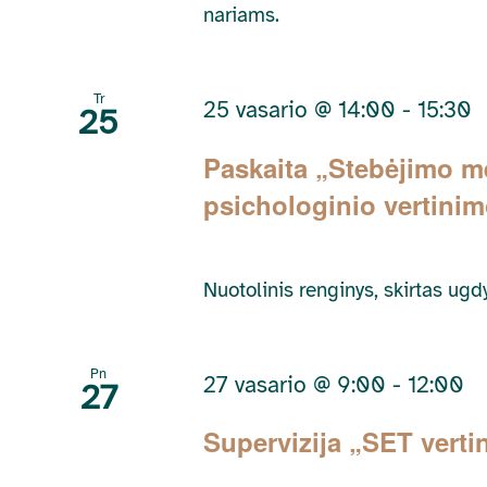
nariams.
Tr
25 vasario @ 14:00
-
15:30
25
Paskaita „Stebėjimo 
psichologinio vertini
Nuotolinis renginys, skirtas ug
Pn
27 vasario @ 9:00
-
12:00
27
Supervizija „SET verti