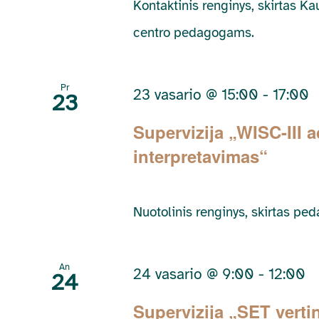
Kontaktinis renginys, skirtas 
centro pedagogams.
Pr
23 vasario @ 15:00
-
17:00
23
Supervizija „WISC-III a
interpretavimas“
Nuotolinis renginys, skirtas pe
An
24 vasario @ 9:00
-
12:00
24
Supervizija „SET verti