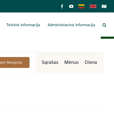
Facebook
YouTube
Lietuviškai
English
Sens
žemė
Teisinė informacija
Administracinė informacija
Open 
Renginys
Sąrašas
Mėnuo
Diena
Rasti Renginiai
Views
Navigation