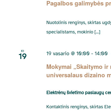
Pagalbos galimybės p
Nuotolinis renginys, skirtas u
specialistams, mokinio [...]
Kt
19 vasario @ 10:00
-
14:00
19
Mokymai „Skaitymo ir
universalaus dizaino 
Elektrėnų švietimo paslaugų ce
Kontaktinis renginys, skirtas 