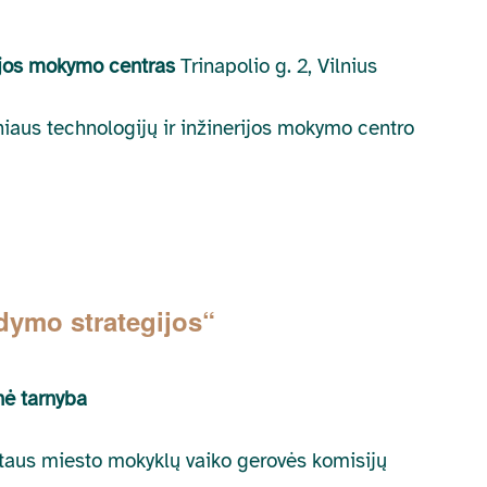
erijos mokymo centras
Trinapolio g. 2, Vilnius
lniaus technologijų ir inžinerijos mokymo centro
dymo strategijos“
nė tarnyba
lytaus miesto mokyklų vaiko gerovės komisijų