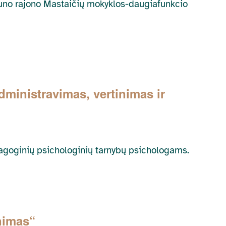
Kauno rajono Mastaičių mokyklos-daugiafunkcio
dministravimas, vertinimas ir
dagoginių psichologinių tarnybų psichologams.
nimas“