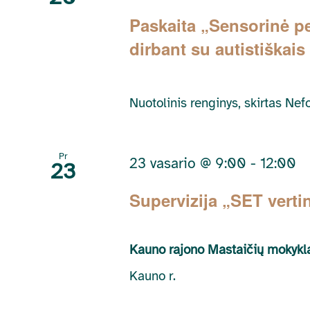
Paskaita „Sensorinė pe
dirbant su autistiškais
Nuotolinis renginys, skirtas Ne
Pr
23 vasario @ 9:00
-
12:00
23
Supervizija „SET verti
Kauno rajono Mastaičių mokykl
Kauno r.