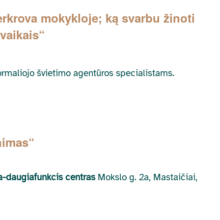
rkrova mokykloje; ką svarbu žinoti
 vaikais“
formaliojo švietimo agentūros specialistams.
nimas“
a-daugiafunkcis centras
Mokslo g. 2a, Mastaičiai,