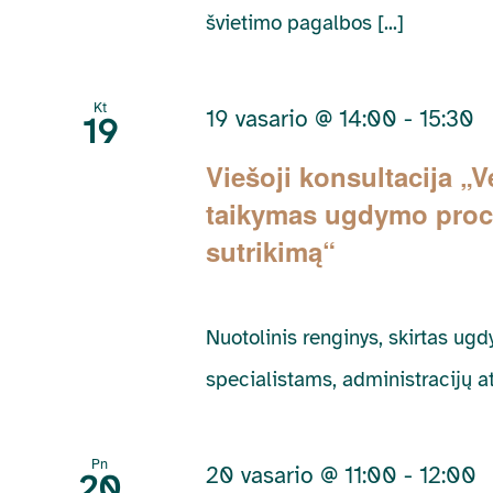
švietimo pagalbos [...]
Kt
19 vasario @ 14:00
-
15:30
19
Viešoji konsultacija „
taikymas ugdymo proce
sutrikimą“
Nuotolinis renginys, skirtas u
specialistams, administracijų a
Pn
20 vasario @ 11:00
-
12:00
20