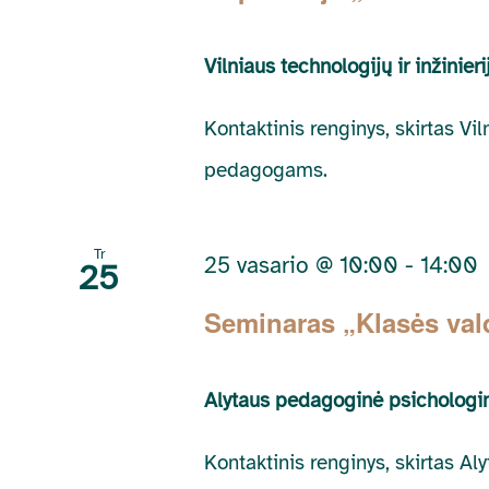
Vilniaus technologijų ir inžini
Kontaktinis renginys, skirtas Vi
pedagogams.
Tr
25 vasario @ 10:00
-
14:00
25
Seminaras „Klasės val
Alytaus pedagoginė psichologi
Kontaktinis renginys, skirtas A