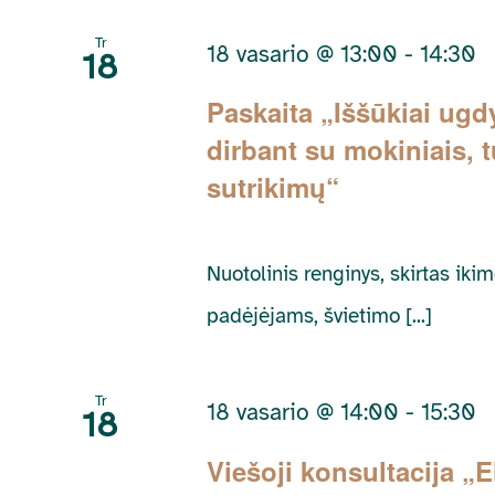
by
Keyword.
Tr
18 vasario @ 13:00
-
14:30
18
Paskaita „Iššūkiai ugd
dirbant su mokiniais, t
sutrikimų“
Nuotolinis renginys, skirtas i
padėjėjams, švietimo [...]
Tr
18 vasario @ 14:00
-
15:30
18
Viešoji konsultacija „E