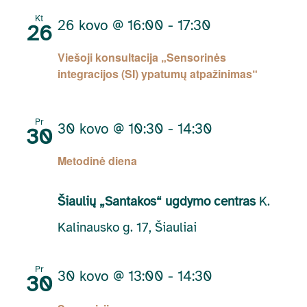
Kt
26 kovo @ 16:00
-
17:30
26
Viešoji konsultacija „Sensorinės
integracijos (SI) ypatumų atpažinimas“
Pr
30 kovo @ 10:30
-
14:30
30
Metodinė diena
Šiaulių „Santakos“ ugdymo centras
K.
Kalinausko g. 17, Šiauliai
Pr
30 kovo @ 13:00
-
14:30
30