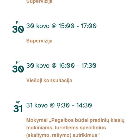
Supervizija
Pr
30 kovo @ 15:00
-
17:00
30
Supervizija
Pr
30 kovo @ 16:00
-
17:30
30
Viešoji konsultacija
An
31 kovo @ 9:30
-
14:30
31
Mokymai „Pagalbos būdai pradinių klasių
mokiniams, turintiems specifinius
(skaitymo, rašymo) sutrikimus“