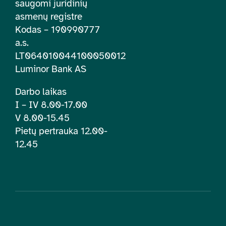
saugomi juridinių
asmenų registre
Kodas – 190990777
a.s.
LT064010044100050012
Luminor Bank AS
Darbo laikas
I – IV 8.00-17.00
V 8.00-15.45
Pietų pertrauka 12.00-
12.45