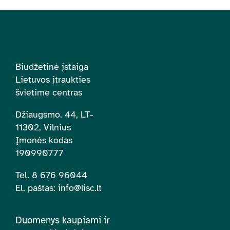
Biudžetinė įstaiga
Lietuvos įtraukties
švietime centras
Džiaugsmo. 44, LT-
11302, Vilnius
Įmonės kodas
190990777
Tel. 8 676 96044
El. paštas:
info@lisc.lt
Duomenys kaupiami ir