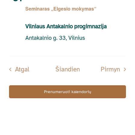
Seminaras „Elgesio mokymas“
Vilniaus Antakalnio progimnazija
Antakalnio g. 33, Vilnius
Renginiai
Rengi
Atgal
Šiandien
Pirmyn
Prenumeruoti kalendorių