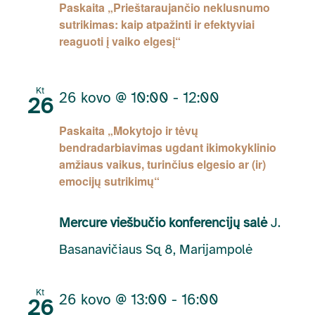
Paskaita „Prieštaraujančio neklusnumo
sutrikimas: kaip atpažinti ir efektyviai
reaguoti į vaiko elgesį“
Kt
26 kovo @ 10:00
-
12:00
26
Paskaita „Mokytojo ir tėvų
bendradarbiavimas ugdant ikimokyklinio
amžiaus vaikus, turinčius elgesio ar (ir)
emocijų sutrikimų“
Mercure viešbučio konferencijų salė
J.
Basanavičiaus Sq 8, Marijampolė
Kt
26 kovo @ 13:00
-
16:00
26