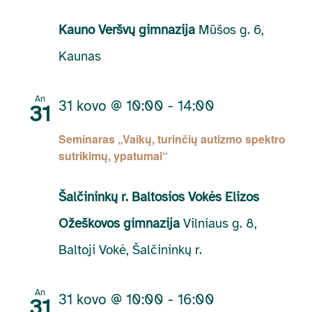
Kauno Veršvų gimnazija
Mūšos g. 6,
Kaunas
An
31 kovo @ 10:00
-
14:00
31
Seminaras „Vaikų, turinčių autizmo spektro
sutrikimų, ypatumai“
Šalčininkų r. Baltosios Vokės Elizos
Ožeškovos gimnazija
Vilniaus g. 8,
Baltoji Vokė, Šalčininkų r.
An
31 kovo @ 10:00
-
16:00
31