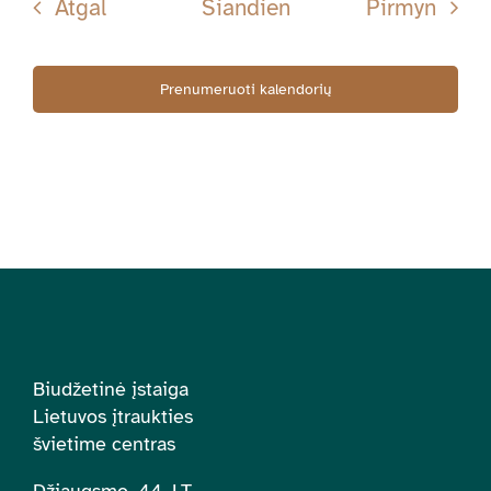
Renginiai
Rengi
Atgal
Šiandien
Pirmyn
Prenumeruoti kalendorių
Biudžetinė įstaiga
Lietuvos įtraukties
švietime centras
Džiaugsmo. 44, LT-