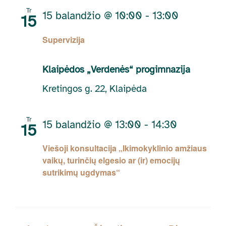
Tr
15 balandžio @ 10:00
-
13:00
15
Supervizija
Klaipėdos „Verdenės“ progimnazija
Kretingos g. 22, Klaipėda
Tr
15 balandžio @ 13:00
-
14:30
15
Viešoji konsultacija „Ikimokyklinio amžiaus
vaikų, turinčių elgesio ar (ir) emocijų
sutrikimų ugdymas“