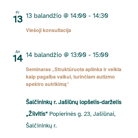
Pr
13 balandžio @ 14:00
-
14:30
13
Viešoji konsultacija
An
14 balandžio @ 13:00
-
15:00
14
Seminaras „Struktūruota aplinka ir veikla
kaip pagalba vaikui, turinčiam autizmo
spektro sutrikimą“
Šalčininkų r. Jašiūnų lopšelis-darželis
„Žilvitis“
Popierinės g. 23, Jašiūnai,
Šalčininkų r.