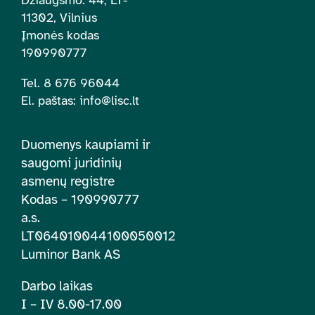
11302, Vilnius
Įmonės kodas
190990777
Tel. 8 676 96044
El. paštas:
info@lisc.lt
Duomenys kaupiami ir
saugomi juridinių
asmenų registre
Kodas – 190990777
a.s.
LT064010044100050012
Luminor Bank AS
Darbo laikas
I – IV 8.00-17.00