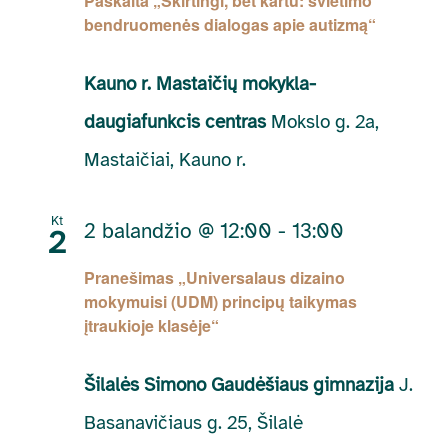
Paskaita „Skirtingi, bet kartu: švietimo
bendruomenės dialogas apie autizmą“
Kauno r. Mastaičių mokykla-
daugiafunkcis centras
Mokslo g. 2a,
Mastaičiai, Kauno r.
Kt
2 balandžio @ 12:00
-
13:00
2
Pranešimas „Universalaus dizaino
mokymuisi (UDM) principų taikymas
įtraukioje klasėje“
Šilalės Simono Gaudėšiaus gimnazija
J.
Basanavičiaus g. 25, Šilalė