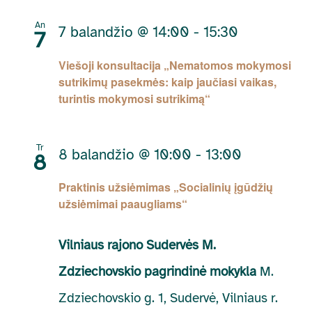
An
7 balandžio @ 14:00
-
15:30
7
Viešoji konsultacija „Nematomos mokymosi
sutrikimų pasekmės: kaip jaučiasi vaikas,
turintis mokymosi sutrikimą“
Tr
8 balandžio @ 10:00
-
13:00
8
Praktinis užsiėmimas „Socialinių įgūdžių
užsiėmimai paaugliams“
Vilniaus rajono Sudervės M.
Zdziechovskio pagrindinė mokykla
M.
Zdziechovskio g. 1, Sudervė, Vilniaus r.