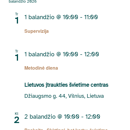
balandžio 2026
Tr
1 balandžio @ 10:00
-
11:00
1
Supervizija
Tr
1 balandžio @ 10:00
-
12:00
1
Metodinė diena
Lietuvos įtraukties švietime centras
Džiaugsmo g. 44, Vilnius, Lietuva
Kt
2 balandžio @ 10:00
-
12:00
2