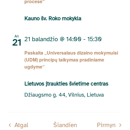
procese“
Kauno šv. Roko mokykla
An
21 balandžio @ 14:00
-
15:30
21
Paskaita „Universalaus dizaino mokymuisi
(UDM) principų taikymas pradiniame
ugdyme“
Lietuvos įtraukties švietime centras
Džiaugsmo g. 44, Vilnius, Lietuva
Renginiai
Rengi
Atgal
Šiandien
Pirmyn