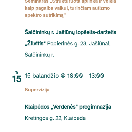
Seminaras „Struktūruota aplinka ir veikla
kaip pagalba vaikui, turinčiam autizmo
spektro sutrikimą“
Šalčininkų r. Jašiūnų lopšelis-darželis
„Žilvitis“
Popierinės g. 23, Jašiūnai,
Šalčininkų r.
Tr
15 balandžio @ 10:00
-
13:00
15
Supervizija
Klaipėdos „Verdenės“ progimnazija
Kretingos g. 22, Klaipėda