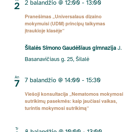
2 balandžio @ 12:00
-
13:00
2
Pranešimas „Universalaus dizaino
mokymuisi (UDM) principų taikymas
įtraukioje klasėje“
Šilalės Simono Gaudėšiaus gimnazija
J.
Basanavičiaus g. 25, Šilalė
An
7 balandžio @ 14:00
-
15:30
7
Viešoji konsultacija „Nematomos mokymosi
sutrikimų pasekmės: kaip jaučiasi vaikas,
turintis mokymosi sutrikimą“
Tr
8 balandžio @ 10:00
-
13:00