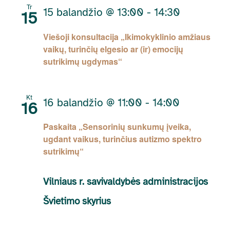
Tr
15 balandžio @ 13:00
-
14:30
15
Viešoji konsultacija „Ikimokyklinio amžiaus
vaikų, turinčių elgesio ar (ir) emocijų
sutrikimų ugdymas“
Kt
16 balandžio @ 11:00
-
14:00
16
Paskaita „Sensorinių sunkumų įveika,
ugdant vaikus, turinčius autizmo spektro
sutrikimų“
Vilniaus r. savivaldybės administracijos
Švietimo skyrius