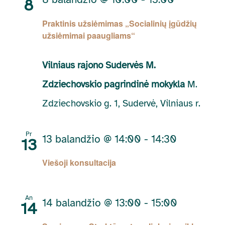
8
Praktinis užsiėmimas „Socialinių įgūdžių
užsiėmimai paaugliams“
Vilniaus rajono Sudervės M.
Zdziechovskio pagrindinė mokykla
M.
Zdziechovskio g. 1, Sudervė, Vilniaus r.
Pr
13 balandžio @ 14:00
-
14:30
13
Viešoji konsultacija
An
14 balandžio @ 13:00
-
15:00
14