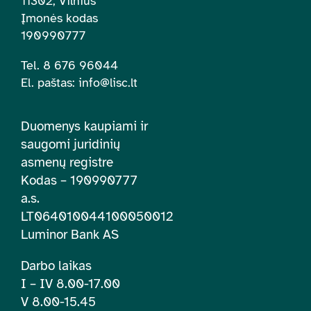
11302, Vilnius
Įmonės kodas
190990777
Tel. 8 676 96044
El. paštas:
info@lisc.lt
Duomenys kaupiami ir
saugomi juridinių
asmenų registre
Kodas – 190990777
a.s.
LT064010044100050012
Luminor Bank AS
Darbo laikas
I – IV 8.00-17.00
V 8.00-15.45