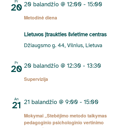
Pr
20 balandžio @ 12:00
-
15:00
20
Metodinė diena
Lietuvos įtraukties švietime centras
Džiaugsmo g. 44, Vilnius, Lietuva
Pr
20 balandžio @ 12:30
-
13:30
20
Supervizija
An
21 balandžio @ 9:00
-
15:00
21
Mokymai „Stebėjimo metodo taikymas
pedagoginio psichologinio vertinimo