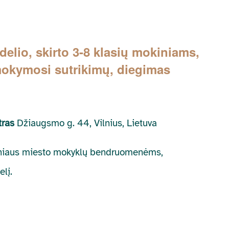
io, skirto 3-8 klasių mokiniams,
 mokymosi sutrikimų, diegimas
ntras
Džiaugsmo g. 44, Vilnius, Lietuva
Vilniaus miesto mokyklų bendruomenėms,
lį.