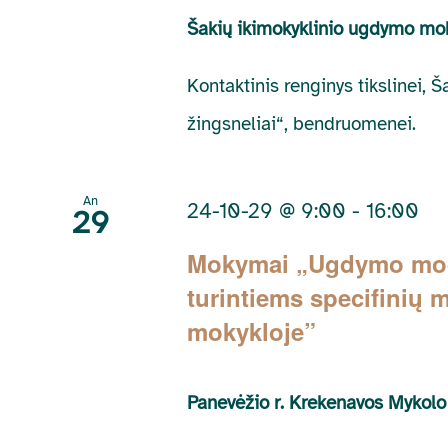
Šakių ikimokyklinio ugdymo mok
Kontaktinis renginys tikslinei,
žingsneliai“, bendruomenei.
An
24-10-29 @ 9:00
-
16:00
29
Mokymai „Ugdymo model
turintiems specifinių
mokykloje”
Panevėžio r. Krekenavos Mykolo