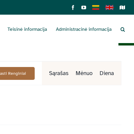
Facebook
YouTube
Lietuviškai
English
Sens
žemė
Teisinė informacija
Administracinė informacija
Open 
Renginys
Sąrašas
Mėnuo
Diena
Rasti Renginiai
Views
Navigation