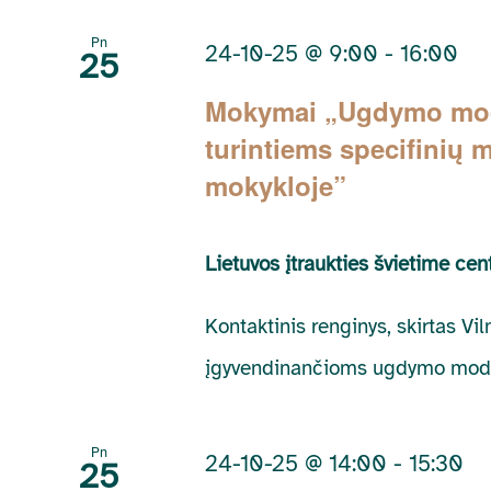
by
Keyword.
Pn
24-10-25 @ 9:00
-
16:00
25
Mokymai „Ugdymo model
turintiems specifinių
mokykloje”
Lietuvos įtraukties švietime ce
Kontaktinis renginys, skirtas 
įgyvendinančioms ugdymo mode
Pn
24-10-25 @ 14:00
-
15:30
25