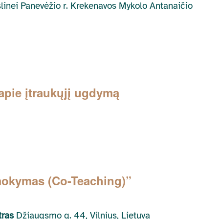
kslinei Panevėžio r. Krekenavos Mykolo Antanaičio
apie įtraukųjį ugdymą
okymas (Co-Teaching)”
ntras
Džiaugsmo g. 44, Vilnius, Lietuva