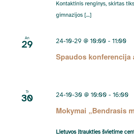
Kontaktinis renginys, skirtas ti
gimnazijos [...]
An
24-10-29 @ 10:00
-
11:00
29
Spaudos konferencija 
Tr
24-10-30 @ 10:00
-
16:00
30
Mokymai „Bendrasis m
Lietuvos įtraukties švietime ce