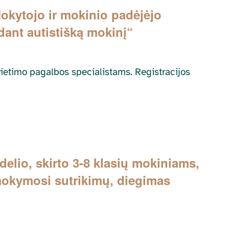
Mokytojo ir mokinio padėjėjo
ant autistišką mokinį“
švietimo pagalbos specialistams. Registracijos
io, skirto 3-8 klasių mokiniams,
 mokymosi sutrikimų, diegimas