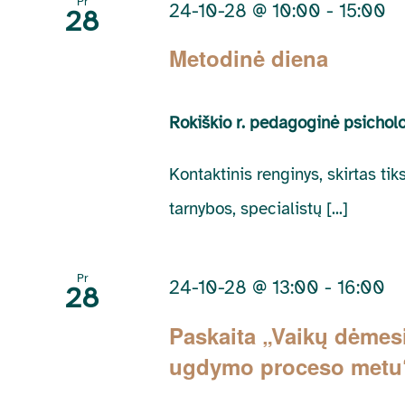
Pr
24-10-28 @ 10:00
-
15:00
28
Metodinė diena
Rokiškio r. pedagoginė psichol
Kontaktinis renginys, skirtas ti
tarnybos, specialistų [...]
Pr
24-10-28 @ 13:00
-
16:00
28
Paskaita „Vaikų dėmes
ugdymo proceso metu