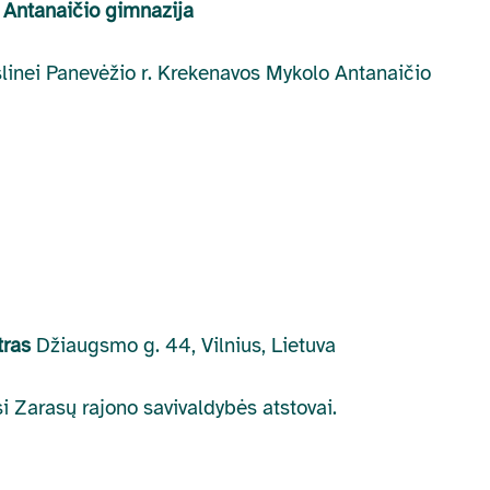
 Antanaičio gimnazija
kslinei Panevėžio r. Krekenavos Mykolo Antanaičio
ntras
Džiaugsmo g. 44, Vilnius, Lietuva
si Zarasų rajono savivaldybės atstovai.