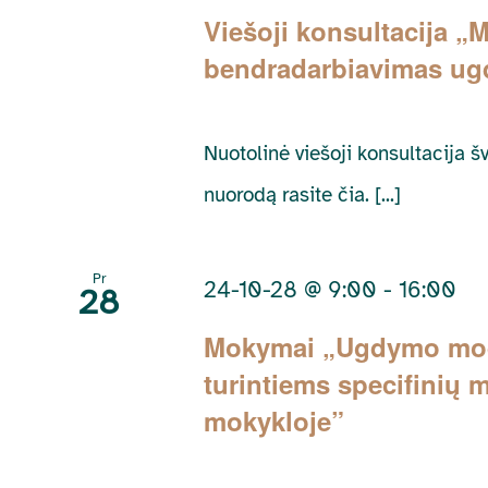
Viešoji konsultacija „
bendradarbiavimas ugd
Nuotolinė viešoji konsultacija 
nuorodą rasite čia. [...]
Pr
24-10-28 @ 9:00
-
16:00
28
Mokymai „Ugdymo model
turintiems specifinių
mokykloje”