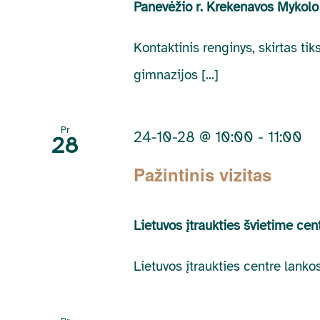
Panevėžio r. Krekenavos Mykolo
Kontaktinis renginys, skirtas ti
gimnazijos [...]
Pr
24-10-28 @ 10:00
-
11:00
28
Pažintinis vizitas
Lietuvos įtraukties švietime ce
Lietuvos įtraukties centre lanko