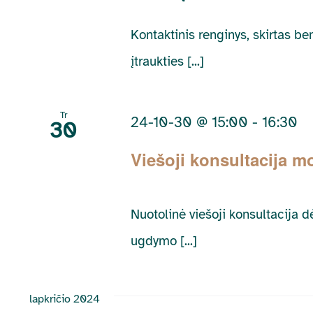
Kontaktinis renginys, skirtas 
įtraukties [...]
Tr
24-10-30 @ 15:00
-
16:30
30
Viešoji konsultacija 
Nuotolinė viešoji konsultacija 
ugdymo [...]
lapkričio 2024