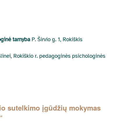
oginė tarnyba
P. Širvio g. 1, Rokiškis
kslinei, Rokiškio r. pedagoginės psichologinės
io sutelkimo įgūdžių mokymas
“