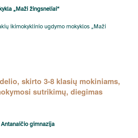
ykla „Maži žingsneliai“
 Šakių ikimokyklinio ugdymo mokyklos „Maži
io, skirto 3-8 klasių mokiniams,
 mokymosi sutrikimų, diegimas
 Antanaičio gimnazija