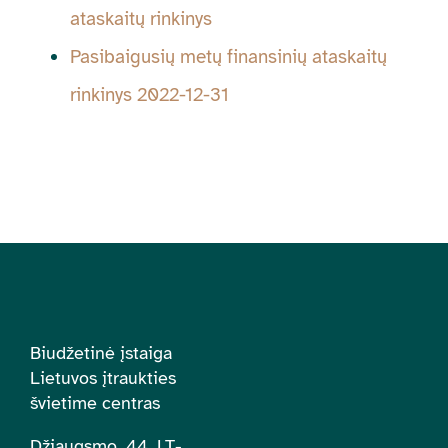
ataskaitų rinkinys
Pasibaigusių metų finansinių ataskaitų
rinkinys 2022-12-31
Biudžetinė įstaiga
Lietuvos įtraukties
švietime centras
Džiaugsmo. 44, LT-