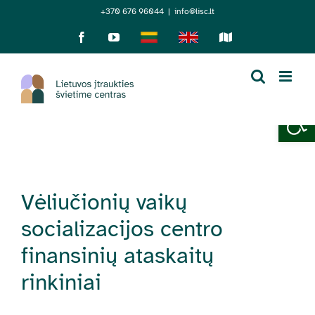
Skip
+370 676 96044
|
info@lisc.lt
to
Facebook
YouTube
Lietuviškai
English
Sensorinis
žemėlapis
content
Open 
Vėliučionių vaikų
socializacijos centro
finansinių ataskaitų
rinkiniai