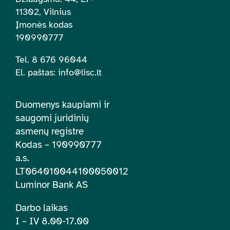
11302, Vilnius
Įmonės kodas
190990777
Tel. 8 676 96044
El. paštas:
info@lisc.lt
Duomenys kaupiami ir
saugomi juridinių
asmenų registre
Kodas – 190990777
a.s.
LT064010044100050012
Luminor Bank AS
Darbo laikas
I – IV 8.00-17.00