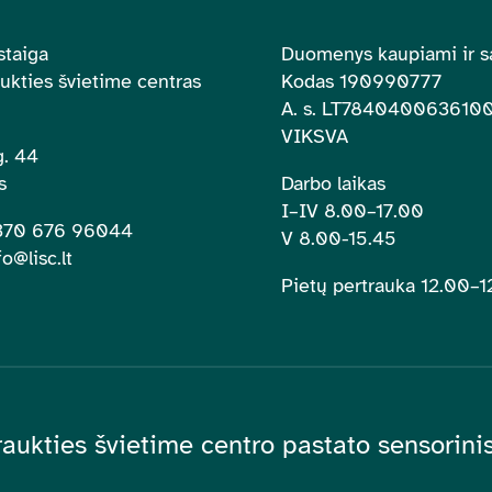
staiga
Duomenys kaupiami ir s
aukties švietime centras
Kodas 190990777
A. s.
LT784040063610
VIKSVA
. 44
s
Darbo laikas
I–IV 8.00
–
17.00
+370 676 96044
V 8.00-15.45
fo@lisc.lt
Pietų pertrauka 12.00
–
1
raukties švietime centro pastato sensorin