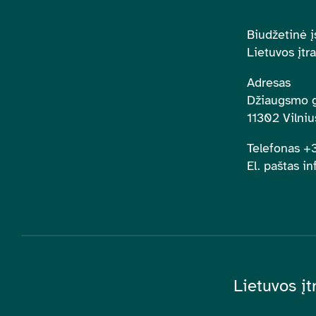
Biudžetinė į
Lietuvos įtr
Adresas
Džiaugsmo g
11302 Vilniu
Telefonas 
El. paštas in
Lietuvos įt