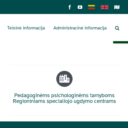
Facebook
YouTube
Lietuviškai
English
Sens
žemė
Teisinė informacija
Administracinė informacija
Open 
Pedagoginėms psichologinėms tarnyboms
Regioniniams specialiojo ugdymo centrams