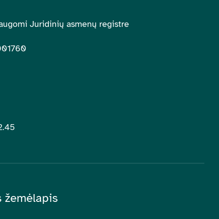
augomi Juridinių asmenų registre
001760
2.45
is žemėlapis