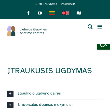
Skip
+370 676 96044
|
info@lisc.lt
to
Facebook
YouTube
Lietuviškai
English
Sensorinis
žemėlapis
content
Open 
ĮTRAUKUSIS UGDYMAS
Įtraukiojo ugdymo gairės
Universalus dizainas mokymuisi