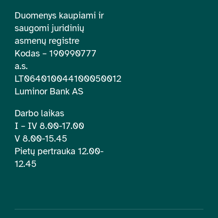
Duomenys kaupiami ir
saugomi juridinių
asmenų registre
Kodas – 190990777
a.s.
LT064010044100050012
Luminor Bank AS
Darbo laikas
I – IV 8.00-17.00
V 8.00-15.45
Pietų pertrauka 12.00-
12.45