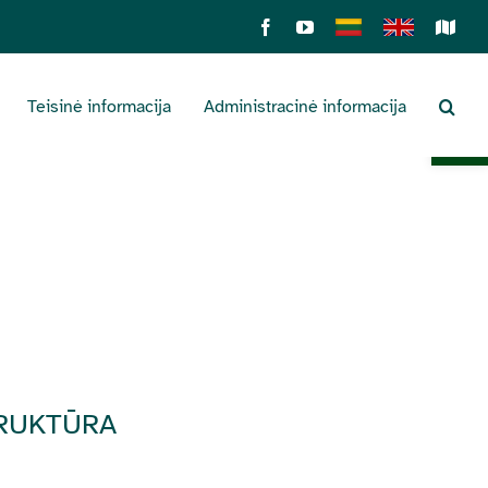
Facebook
YouTube
Lietuviškai
English
Sens
žemė
Teisinė informacija
Administracinė informacija
Open 
TRUKTŪRA