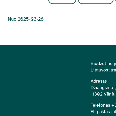
Nuo 2025-03-28
Biudžetinė į
Lietuvos įtr
Adresas
Džiaugsmo g
11302 Vilniu
Telefonas 
El. paštas in