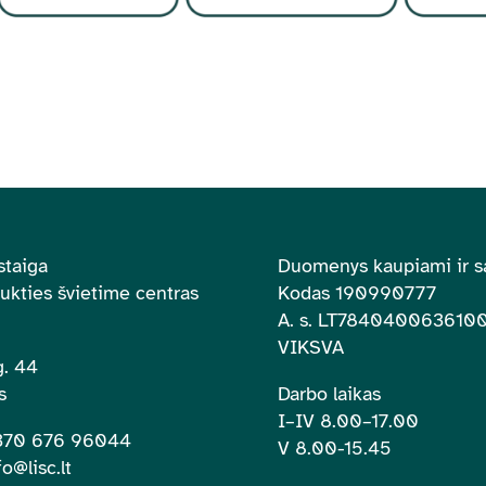
staiga
Duomenys kaupiami ir s
aukties švietime centras
Kodas 190990777
A. s.
LT784040063610
VIKSVA
. 44
s
Darbo laikas
I–IV 8.00
–
17.00
+370 676 96044
V 8.00-15.45
fo@lisc.lt