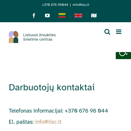
Skip
+370 676 96044
|
info@lisc.lt
to
Facebook
YouTube
Lietuviškai
English
Sensorinis
žemėlapis
content
Open 
Darbuotojų kontaktai
Telefonas informacijai: +370 676 96 044
El. paštas:
info@lisc.lt