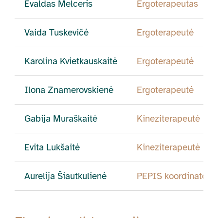
Evaldas Melceris
Ergoterapeutas
Vaida Tuskevičė
Ergoterapeutė
Karolina Kvietkauskaitė
Ergoterapeutė
Ilona Znamerovskienė
Ergoterapeutė
Gabija Muraškaitė
Kineziterapeutė
Evita Lukšaitė
Kineziterapeutė
Aurelija Šiautkulienė
PEPIS koordinatorė