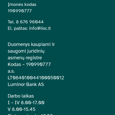
Įmonės kodas
190990777
Tel. 8 676 96044
El. paštas:
info@lisc.lt
Duomenys kaupiami ir
saugomi juridinių
asmenų registre
Kodas – 190990777
a.s.
LT064010044100050012
Luminor Bank AS
Darbo laikas
I – IV 8.00-17.00
V 8.00-15.45