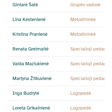
Gintarė Šatė
Grupės vadovė
Lina Kestenienė
Metodininkė
Kristina Pranienė
Metodininkė
Renata Greimaitė
Specialioji pedago
Vaida Maziukienė
Specialioji pedago
Martyna Žitkuvienė
Specialioji pedago
Inga Budrytė
Logopedė
Loreta Grikainienė
Logopedė