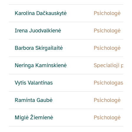
Karolina Dačkauskytė
Psichologė
Irena Juodvalkienė
Psichologė
Barbora Skirgailaitė
Psichologė
Neringa Kaminskienė
Specialioji pe
Vytis Valantinas
Psichologas
Raminta Gaubė
Psichologė
Miglė Žiemienė
Psichologė