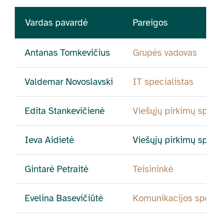
Vardas pavardė
Pareigos
Antanas Tomkevičius
Grupės vadovas
Valdemar Novoslavski
IT specialistas
Edita Stankevičienė
Viešųjų pirkimų speci
Ieva Aidietė
Viešųjų pirkimų speci
Gintarė Petraitė
Teisininkė
Evelina Basevičiūtė
Komunikacijos specia