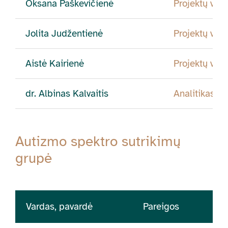
Oksana Paškevičienė
Projektų vad
Jolita Judžentienė
Projektų vad
Aistė Kairienė
Projektų vad
dr. Albinas Kalvaitis
Analitikas
Autizmo spektro sutrikimų
grupė
Vardas, pavardė
Pareigos