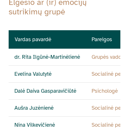
Elgesio ar (ir) emocijų
sutrikimų grupė
Vardas pavardė
Pareigos
dr. Rita Ilgūnė-Martinėlienė
Grupės vadovė
Evelina Valutytė
Socialinė peda
Dalė Daiva Gasparavičiūtė
Psichologė
Aušra Juzėnienė
Socialinė peda
Nina Vilkevičienė
Socialinė peda