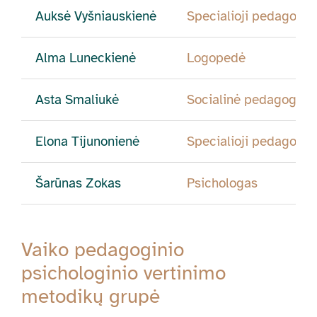
Auksė Vyšniauskienė
Specialioji pedagogė
Alma Luneckienė
Logopedė
Asta Smaliukė
Socialinė pedagogė
Elona Tijunonienė
Specialioji pedagogė
Šarūnas Zokas
Psichologas
Vaiko pedagoginio
psichologinio vertinimo
metodikų grupė