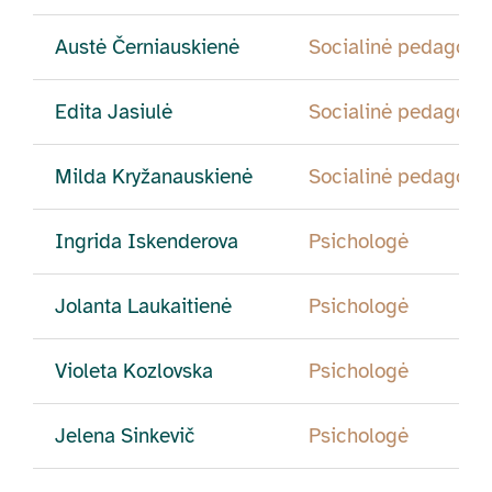
Austė Černiauskienė
Socialinė pedagogė
Edita Jasiulė
Socialinė pedagogė
Milda Kryžanauskienė
Socialinė pedagogė
Ingrida Iskenderova
Psichologė
Jolanta Laukaitienė
Psichologė
Violeta Kozlovska
Psichologė
Jelena Sinkevič
Psichologė