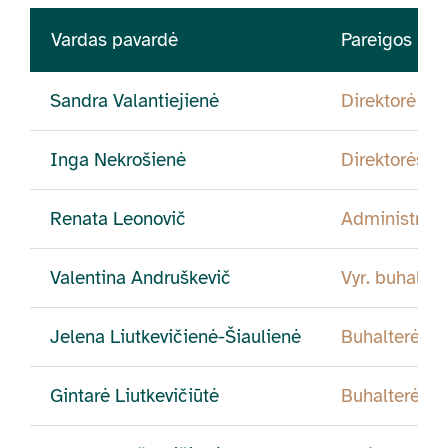
Vardas pavardė
Pareigos
Sandra Valantiejienė
Direktorė
Inga Nekrošienė
Direktorės p
Renata Leonovič
Administrato
Valentina Andruškevič
Vyr. buhalter
Jelena Liutkevičienė-Šiaulienė
Buhalterė
Gintarė Liutkevičiūtė
Buhalterė