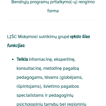
Bendrųjų programų pritaikymo(-ų) rengimo
forma
LĮŠC
Mokymosi sutrikimų
grupė
vykdo šias
funkcijas
:
Teikia
informacinę, ekspertinę,
konsultacinę, metodinę pagalbą
pedagogams, tėvams (globėjams,
rūpintojams), švietimo pagalbos
specialistams ir pedagoginių
psichologinių tarnybų bei regioninių