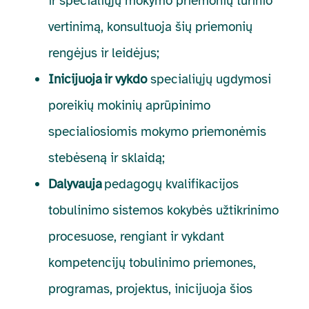
ir specialiųjų mokymo priemonių turinio
vertinimą, konsultuoja šių priemonių
rengėjus ir leidėjus;
Inicijuoja
ir vykdo
specialiųjų ugdymosi
poreikių mokinių aprūpinimo
specialiosiomis mokymo priemonėmis
stebėseną ir sklaidą;
Dalyvauja
pedagogų kvalifikacijos
tobulinimo sistemos kokybės užtikrinimo
procesuose, rengiant ir vykdant
kompetencijų tobulinimo priemones,
programas, projektus, inicijuoja šios