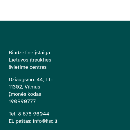
Biudžetinė įstaiga
Lietuvos įtraukties
švietime centras
Džiaugsmo. 44, LT-
11302, Vilnius
Įmonės kodas
190990777
Tel. 8 676 96044
El. paštas:
info@lisc.lt