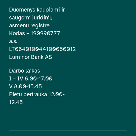
Duomenys kaupiami ir
saugomi juridinių
asmenų registre
Kodas – 190990777
a.s.
LT064010044100050012
Luminor Bank AS
Darbo laikas
I – IV 8.00-17.00
V 8.00-15.45
Pietų pertrauka 12.00-
12.45