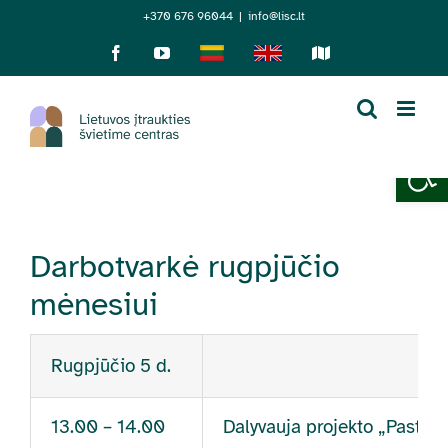
Skip
+370 676 96044
|
info@lisc.lt
to
Facebook
YouTube
Lietuviškai
English
Sensorinis
žemėlapis
content
Open 
Darbotvarkė rugpjūčio
mėnesiui
Rugpjūčio 5 d.
13.00 – 14.00
Dalyvauja projekto „Pastipr