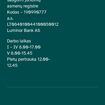
asmenų registre
Kodas – 190990777
a.s.
LT064010044100050012
Luminor Bank AS
Darbo laikas
I – IV 8.00-17.00
V 8.00-15.45
Pietų pertrauka 12.00-
12.45
© 2026 | Lietuvos įtraukties švietime centras. Visos teisės