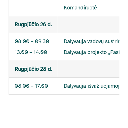
Komandiruotė
Rugpjūčio 26 d.
08.00 – 09.30
Dalyvauja vadovų susirinki
13.00 – 14.00
Dalyvauja projekto „Pastipr
Rugpjūčio 28 d.
08.00 – 17.00
Dalyvauja išvažiuojamojoje 