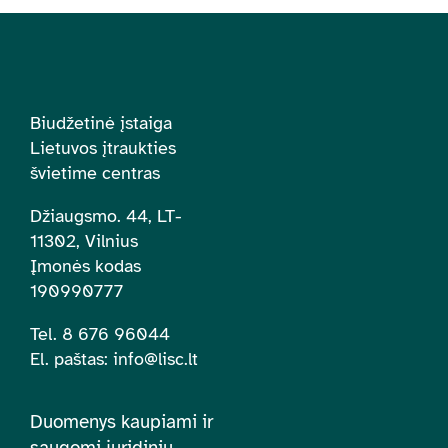
Biudžetinė įstaiga
Lietuvos įtraukties
švietime centras
Džiaugsmo. 44, LT-
11302, Vilnius
Įmonės kodas
190990777
Tel. 8 676 96044
El. paštas:
info@lisc.lt
Duomenys kaupiami ir
saugomi juridinių