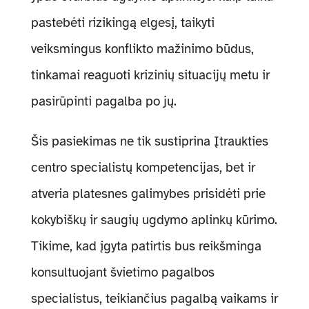
pastebėti rizikingą elgesį, taikyti
veiksmingus konflikto mažinimo būdus,
tinkamai reaguoti krizinių situacijų metu ir
pasirūpinti pagalba po jų.
Šis pasiekimas ne tik sustiprina Įtraukties
centro specialistų kompetencijas, bet ir
atveria platesnes galimybes prisidėti prie
kokybiškų ir saugių ugdymo aplinkų kūrimo.
Tikime, kad įgyta patirtis bus reikšminga
konsultuojant švietimo pagalbos
specialistus, teikiančius pagalbą vaikams ir