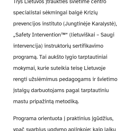
Trys Lietuvos įtraukties švietime centro
specialistai sėkmingai baigė Krizių
Administracinė informacija
prevencijos instituto (Jungtinėje Karalystė),
„Safety Intervention™“ (lietuviškai – Saugi
intervencija) instruktorių sertifikavimo
programą. Tai aukšto lygio tarptautiniai
mokymai, kurie suteikia teisę Lietuvoje
rengti užsiėmimus pedagogams ir švietimo
įstaigų darbuotojams pagal tarptautiniu
mastu pripažintą metodiką.
Programa orientuota į praktinius įgūdžius,
ypač svarbius ugdymo aplinkoje: kaip laiku