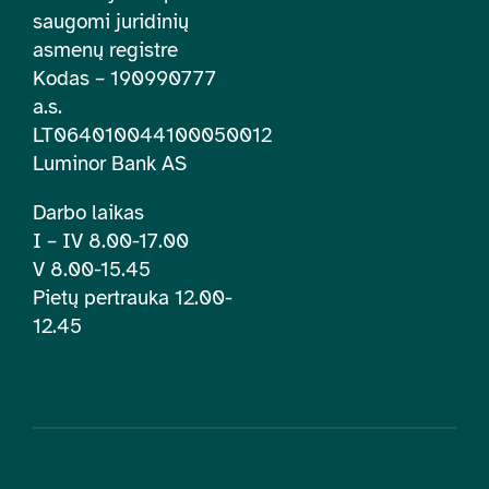
saugomi juridinių
asmenų registre
Kodas – 190990777
a.s.
LT064010044100050012
Luminor Bank AS
Darbo laikas
I – IV 8.00-17.00
V 8.00-15.45
Pietų pertrauka 12.00-
12.45