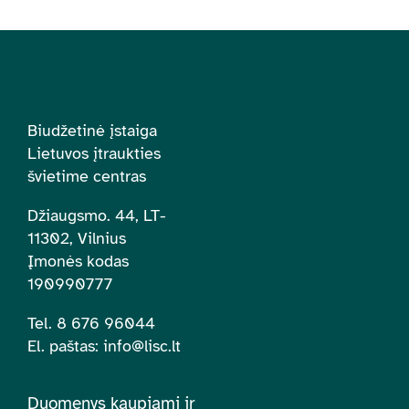
Biudžetinė įstaiga
Lietuvos įtraukties
švietime centras
Džiaugsmo. 44, LT-
11302, Vilnius
Įmonės kodas
190990777
Tel. 8 676 96044
El. paštas:
info@lisc.lt
Duomenys kaupiami ir