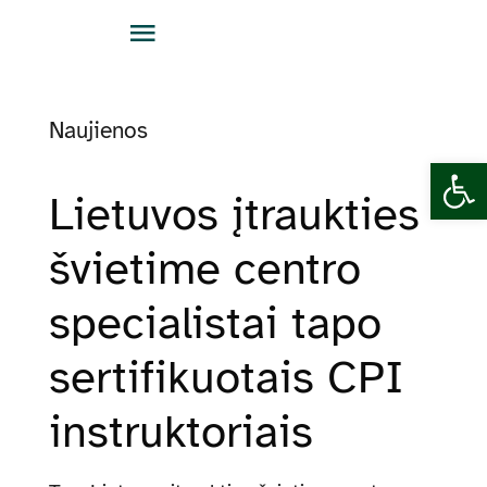
Skip
Toggle
to
Navigation
content
Apie LĮŠC
Naujienos
Open 
Naujienos
Lietuvos įtraukties
Renginiai
švietime centro
specialistai tapo
Veiklos sritys
sertifikuotais CPI
Struktūra ir kontaktai
instruktoriais
Teisinė informacija