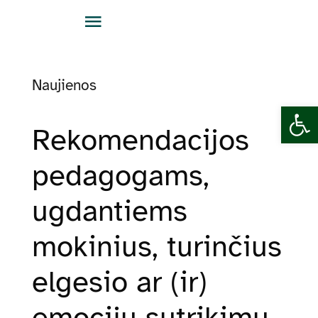
Skip
Toggle
to
Navigation
content
Apie LĮŠC
Naujienos
Open 
Naujienos
Rekomendacijos
Renginiai
pedagogams,
ugdantiems
Veiklos sritys
mokinius, turinčius
Struktūra ir kontaktai
elgesio ar (ir)
Teisinė informacija
emocijų sutrikimų