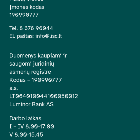
Įmonės kodas
190990777
Tel. 8 676 96044
El. paštas:
info@lisc.lt
Duomenys kaupiami ir
saugomi juridinių
asmenų registre
Kodas – 190990777
a.s.
LT064010044100050012
Luminor Bank AS
Darbo laikas
I – IV 8.00-17.00
V 8.00-15.45