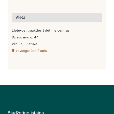
Vieta
Lietuvos įtraukties švietime centras
Džiaugsmo g. 44
Vilnius
,
Lietuva
+ Google žemėlapis
Biudžetinė įstaiga