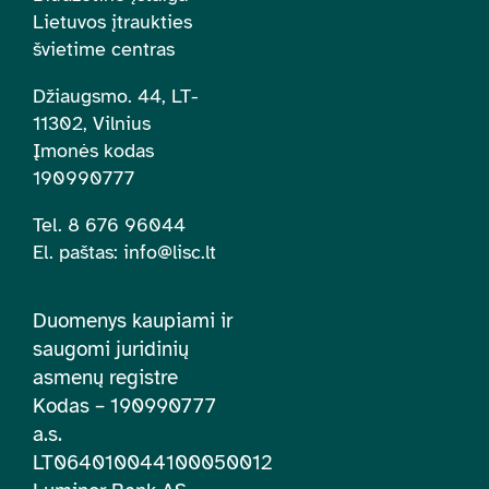
Lietuvos įtraukties
švietime centras
Džiaugsmo. 44, LT-
11302, Vilnius
Įmonės kodas
190990777
Tel. 8 676 96044
El. paštas:
info@lisc.lt
Duomenys kaupiami ir
saugomi juridinių
asmenų registre
Kodas – 190990777
a.s.
LT064010044100050012