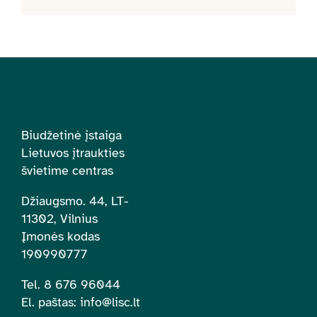
Biudžetinė įstaiga
Lietuvos įtraukties
švietime centras
Džiaugsmo. 44, LT-
11302, Vilnius
Įmonės kodas
190990777
Tel. 8 676 96044
El. paštas:
info@lisc.lt