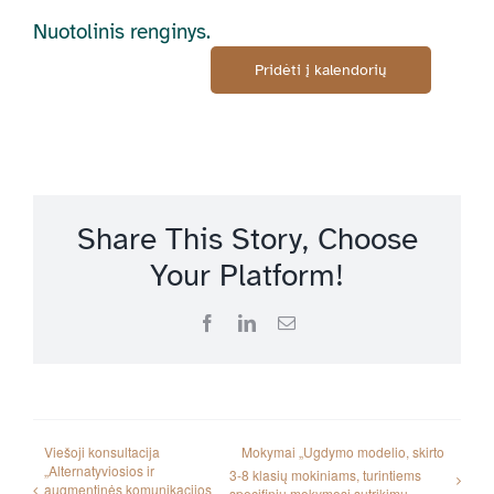
Nuotolinis renginys.
Pridėti į kalendorių
Share This Story, Choose
Your Platform!
Facebook
LinkedIn
Email
Viešoji konsultacija
Mokymai „Ugdymo modelio, skirto
„Alternatyviosios ir
3-8 klasių mokiniams, turintiems
augmentinės komunikacijos
specifinių mokymosi sutrikimų,