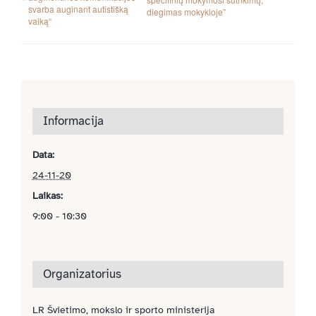
svarba auginant autistišką
diegimas mokykloje”
vaiką“
Informacija
Data:
24-11-20
Laikas:
9:00 - 10:30
Organizatorius
LR Švietimo, mokslo ir sporto ministerija