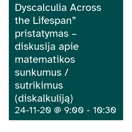
Dyscalculia Across
the Lifespan”
pristatymas –
diskusija apie
matematikos
sunkumus /
sutrikimus
(diskalkuliją)
24-11-20 @ 9:00
-
10:30