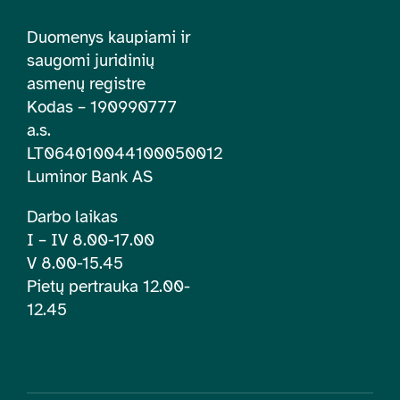
Duomenys kaupiami ir
saugomi juridinių
asmenų registre
Kodas – 190990777
a.s.
LT064010044100050012
Luminor Bank AS
Darbo laikas
I – IV 8.00-17.00
V 8.00-15.45
Pietų pertrauka 12.00-
12.45