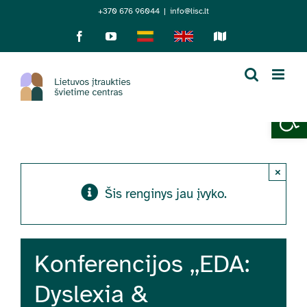
Skip
+370 676 96044
|
info@lisc.lt
to
Facebook
YouTube
Lietuviškai
English
Sensorinis
žemėlapis
content
Open 
×
Šis renginys jau įvyko.
Konferencijos ,,EDA:
Dyslexia &