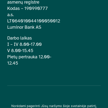
asmenų registre
Kodas – 190990777
a.s.
LT064010044100050012
Luminor Bank AS
Darbo laikas
I – IV 8.00-17.00
V 8.00-15.45
Pietų pertrauka 12.00-
12.45
© 2026 | Lietuvos įtraukties švietime centras. Visos teisės
Norėdami pagerinti Jūsų naršymo šioje svetainėje patirtį,