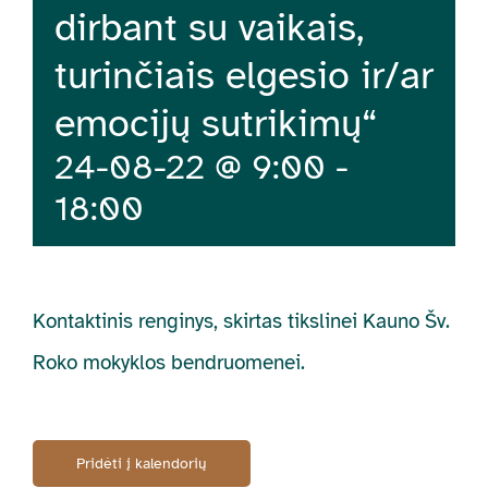
dirbant su vaikais,
turinčiais elgesio ir/ar
emocijų sutrikimų“
24-08-22 @ 9:00
-
18:00
Kontaktinis renginys, skirtas tikslinei Kauno Šv.
Roko mokyklos bendruomenei.
Pridėti į kalendorių