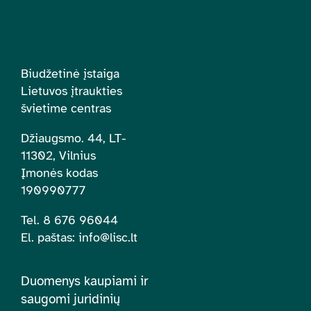
Biudžetinė įstaiga
Lietuvos įtraukties
švietime centras
Džiaugsmo. 44, LT-
11302, Vilnius
Įmonės kodas
190990777
Tel. 8 676 96044
El. paštas:
info@lisc.lt
Duomenys kaupiami ir
saugomi juridinių