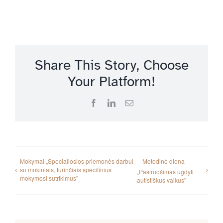
Share This Story, Choose
Your Platform!
Facebook
LinkedIn
Email
Mokymai „Specialiosios priemonės darbui
Metodinė diena
su mokiniais, turinčiais specifinius
„Pasiruošimas ugdyti
mokymosi sutrikimus”
autistiškus vaikus”