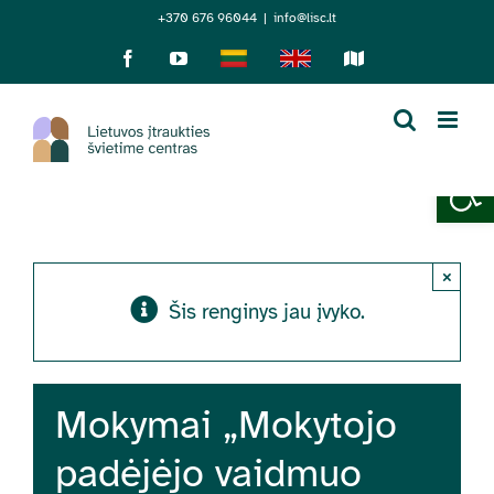
Skip
+370 676 96044
|
info@lisc.lt
to
Facebook
YouTube
Lietuviškai
English
Sensorinis
žemėlapis
content
Open 
×
Šis renginys jau įvyko.
Mokymai „Mokytojo
padėjėjo vaidmuo