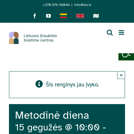
Skip
+370 676 96044
|
info@lisc.lt
to
Facebook
YouTube
Lietuviškai
English
Sensorinis
žemėlapis
content
Open 
×
Šis renginys jau įvyko.
Metodinė diena
15 gegužės @ 10:00
-