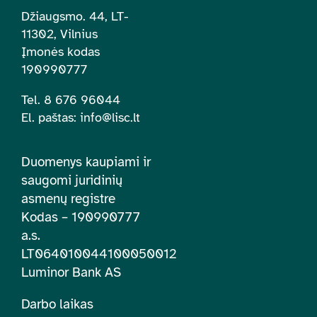
Džiaugsmo. 44, LT-
11302, Vilnius
Įmonės kodas
190990777
Tel. 8 676 96044
El. paštas:
info@lisc.lt
Duomenys kaupiami ir
saugomi juridinių
asmenų registre
Kodas – 190990777
a.s.
LT064010044100050012
Luminor Bank AS
Darbo laikas