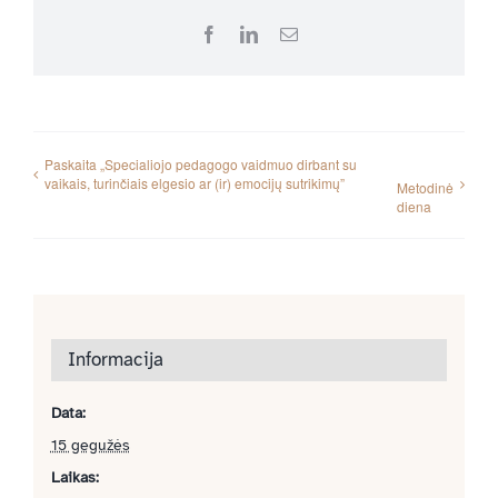
Facebook
LinkedIn
Email
Paskaita „Specialiojo pedagogo vaidmuo dirbant su
vaikais, turinčiais elgesio ar (ir) emocijų sutrikimų”
Metodinė
diena
Informacija
Data:
15 gegužės
Laikas: