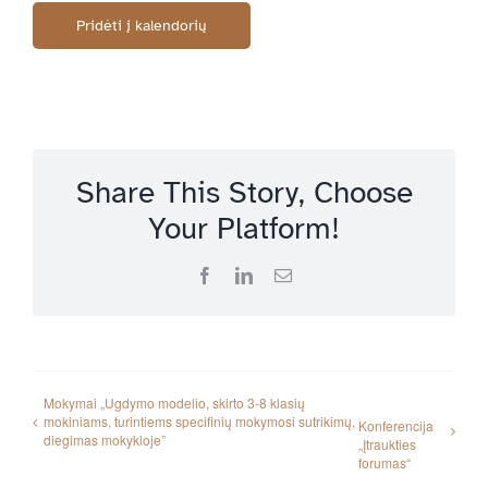
Pridėti į kalendorių
Share This Story, Choose
Your Platform!
Facebook
LinkedIn
Email
Mokymai „Ugdymo modelio, skirto 3-8 klasių
mokiniams, turintiems specifinių mokymosi sutrikimų,
Konferencija
diegimas mokykloje”
„Įtraukties
forumas“