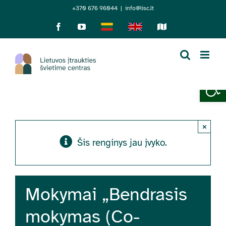
Skip
+370 676 96044
|
info@lisc.lt
to
Facebook
YouTube
Lietuviškai
English
Sensorinis
žemėlapis
content
Open 
×
Šis renginys jau įvyko.
Mokymai „Bendrasis
mokymas (Co-