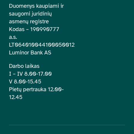
Duomenys kaupiami ir
saugomi juridinių
asmenų registre
Kodas – 190990777
a.s.
LT064010044100050012
Luminor Bank AS
Darbo laikas
I – IV 8.00-17.00
V 8.00-15.45
Pietų pertrauka 12.00-
12.45