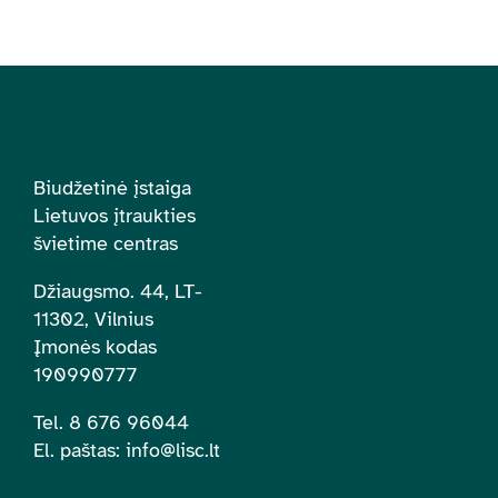
Biudžetinė įstaiga
Lietuvos įtraukties
švietime centras
Džiaugsmo. 44, LT-
11302, Vilnius
Įmonės kodas
190990777
Tel. 8 676 96044
El. paštas:
info@lisc.lt