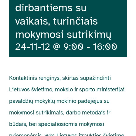
dirbantiems su
vaikais, turinčiais
mokymosi sutrikimų
24-11-12 @ 9:00
-
16:00
Kontaktinis renginys, skirtas supažindinti
Lietuvos švietimo, mokslo ir sporto ministerijai
pavaldžių mokyklų mokinio padėjėjus su
mokymosi sutrikimais, darbo metodais ir
būdais, bei specialiosiomis mokymosi
priemonėmis, vyks Lietuvos įtraukties švietime