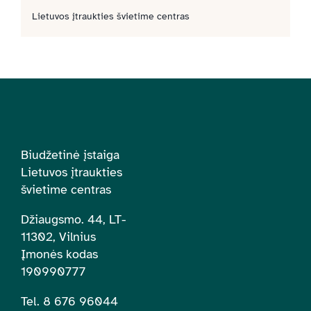
Lietuvos įtraukties švietime centras
Biudžetinė įstaiga
Lietuvos įtraukties
švietime centras
Džiaugsmo. 44, LT-
11302, Vilnius
Įmonės kodas
190990777
Tel. 8 676 96044