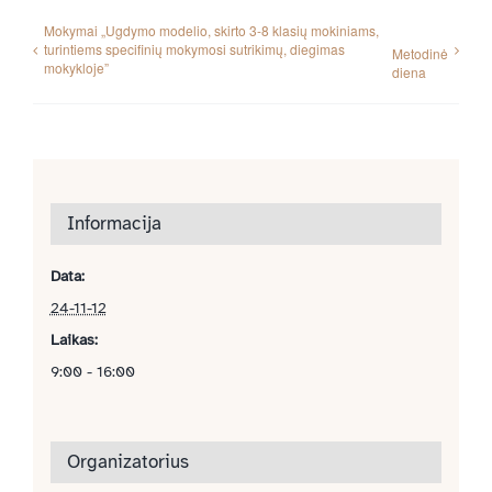
Mokymai „Ugdymo modelio, skirto 3-8 klasių mokiniams,
turintiems specifinių mokymosi sutrikimų, diegimas
Metodinė
mokykloje”
diena
Informacija
Data:
24-11-12
Laikas:
9:00 - 16:00
Organizatorius