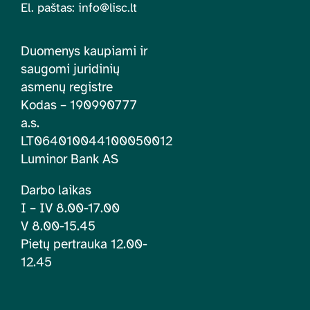
El. paštas:
info@lisc.lt
Duomenys kaupiami ir
saugomi juridinių
asmenų registre
Kodas – 190990777
a.s.
LT064010044100050012
Luminor Bank AS
Darbo laikas
I – IV 8.00-17.00
V 8.00-15.45
Pietų pertrauka 12.00-
12.45