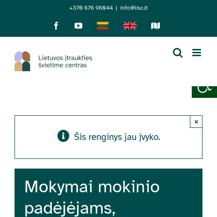
Skip
+370 676 96044
|
info@lisc.lt
to
Facebook
YouTube
Lietuviškai
English
Sensorinis
žemėlapis
content
Open 
×
Šis renginys jau įvyko.
Mokymai mokinio
padėjėjams,