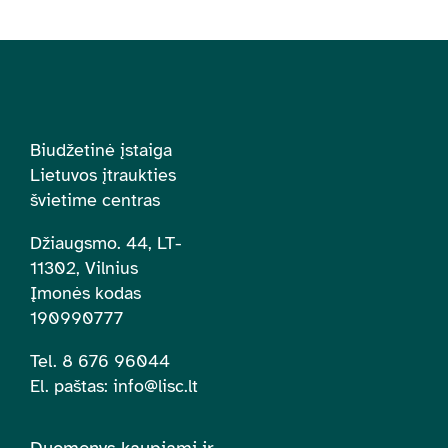
Biudžetinė įstaiga
Lietuvos įtraukties
švietime centras
Džiaugsmo. 44, LT-
11302, Vilnius
Įmonės kodas
190990777
Tel. 8 676 96044
El. paštas:
info@lisc.lt