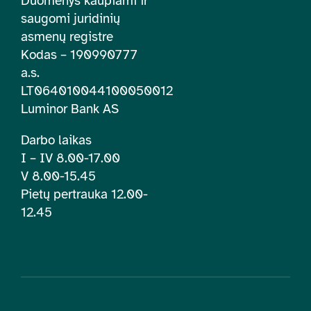
Duomenys kaupiami ir
saugomi juridinių
asmenų registre
Kodas – 190990777
a.s.
LT064010044100050012
Luminor Bank AS
Darbo laikas
I – IV 8.00-17.00
V 8.00-15.45
Pietų pertrauka 12.00-
12.45