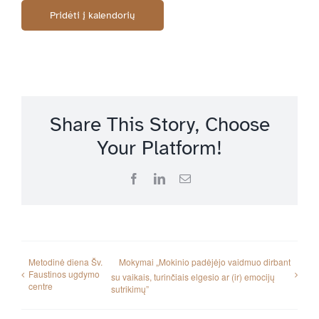
Pridėti į kalendorių
Share This Story, Choose
Your Platform!
Facebook
LinkedIn
Email
Metodinė diena Šv.
Mokymai „Mokinio padėjėjo vaidmuo dirbant
Faustinos ugdymo
su vaikais, turinčiais elgesio ar (ir) emocijų
centre
sutrikimų”