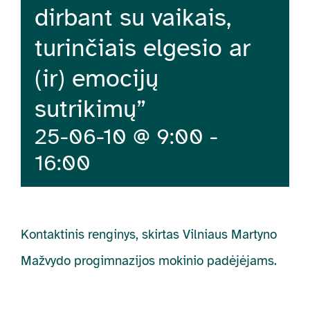
dirbant su vaikais,
turinčiais elgesio ar
(ir) emocijų
sutrikimų”
25-06-10 @ 9:00
-
16:00
Kontaktinis renginys, skirtas Vilniaus Martyno
Mažvydo progimnazijos mokinio padėjėjams.