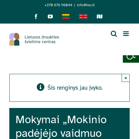
Skip
+370 676 96044
|
info@lisc.lt
to
Facebook
YouTube
Lietuviškai
English
Sensorinis
žemėlapis
content
Open 
×
Šis renginys jau įvyko.
Mokymai „Mokinio
padėjėjo vaidmuo