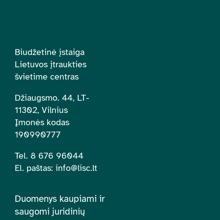
Biudžetinė įstaiga
Lietuvos įtraukties
švietime centras
Džiaugsmo. 44, LT-
11302, Vilnius
Įmonės kodas
190990777
Tel. 8 676 96044
El. paštas:
info@lisc.lt
Duomenys kaupiami ir
saugomi juridinių