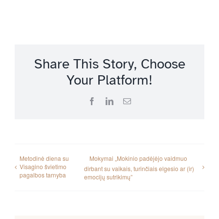
Share This Story, Choose
Your Platform!
Facebook
LinkedIn
Email
Metodinė diena su
Mokymai „Mokinio padėjėjo vaidmuo
Visagino švietimo
dirbant su vaikais, turinčiais elgesio ar (ir)
pagalbos tarnyba
emocijų sutrikimų”