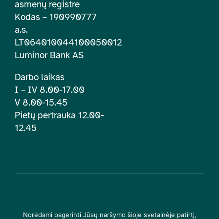
asmenų registre
Kodas – 190990777
a.s.
LT064010044100050012
Luminor Bank AS
Darbo laikas
I – IV 8.00-17.00
V 8.00-15.45
Pietų pertrauka 12.00-
12.45
© 2026 | Lietuvos įtraukties švietime centras. Visos teisės
Norėdami pagerinti Jūsų naršymo šioje svetainėje patirtį,