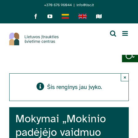
Skip
+370 676 96044
|
info@lisc.lt
to
Facebook
YouTube
Lietuviškai
English
Sensorinis
žemėlapis
content
Open 
×
Šis renginys jau įvyko.
Mokymai „Mokinio
padėjėjo vaidmuo