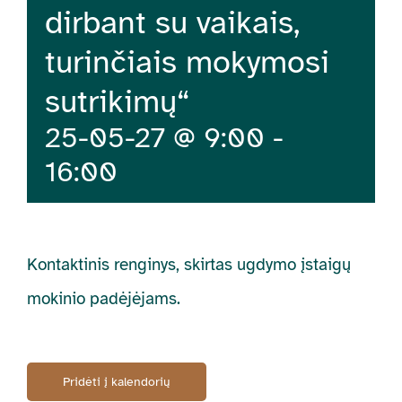
dirbant su vaikais,
turinčiais mokymosi
sutrikimų“
25-05-27 @ 9:00
-
16:00
Kontaktinis renginys, skirtas ugdymo įstaigų
mokinio padėjėjams.
Pridėti į kalendorių