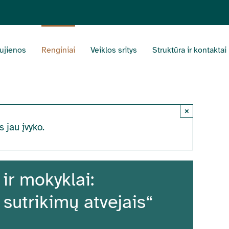
ujienos
Renginiai
Veiklos sritys
Struktūra ir kontaktai
×
s jau įvyko.
ir mokyklai:
sutrikimų atvejais“