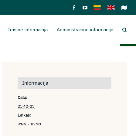
Facebook
YouTube
Lietuviškai
English
Sens
žemė
Teisinė informacija
Administracinė informacija
Open 
Informacija
Data:
25-10-23
Laikas:
9:00 - 16:00