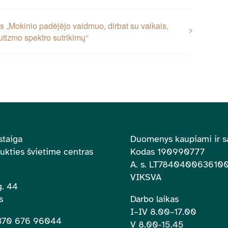
 „Mokinio padėjėjo vaidmuo, dirbat su vaikais,
autizmo spektro sutrikimų“
staiga
Duomenys kaupiami ir s
aukties švietime centras
Kodas 190990777
A. s.
LT784040063610
VIKSVA
. 44
s
Darbo laikas
I–IV 8.00
–
17.00
+370 676 96044
V 8.00-15.45