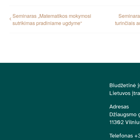
Seminaras „Matematikos mokymosi
Seminaras
sutrikimas pradiniame ugdyme“
turinčiais 
Biudžetinė į
Lietuvos įtr
Adresas
Džiaugsmo g
11302 Vilniu
Telefonas 