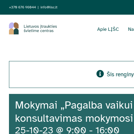
Skip
+370 676 96044
|
info@lisc.lt
to
content
Apie LĮŠC
Na
Šis renginy
Mokymai „Pagalba vaikui 
konsultavimas mokymosi 
25-10-23 @ 9:00
-
16:00