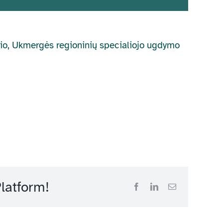
škio, Ukmergės regioninių specialiojo ugdymo
latform!
Facebook
LinkedIn
Email