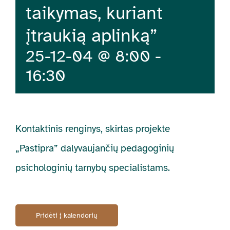
taikymas, kuriant
įtraukią aplinką”
25-12-04 @ 8:00
-
16:30
Kontaktinis renginys, skirtas projekte
„Pastipra” dalyvaujančių pedagoginių
psichologinių tarnybų specialistams.
Pridėti į kalendorių