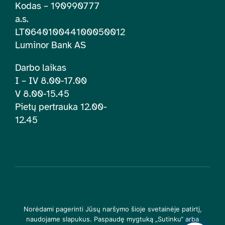
Kodas – 190990777
a.s.
LT064010044100050012
Luminor Bank AS
Darbo laikas
I – IV 8.00-17.00
V 8.00-15.45
Pietų pertrauka 12.00-
12.45
© 2026 | Lietuvos įtraukties švietime centras. Visos teisės
Norėdami pagerinti Jūsų naršymo šioje svetainėje patirtį,
saugomos |
Privatumo politika
naudojame slapukus. Paspaudę mygtuką „Sutinku“ arba