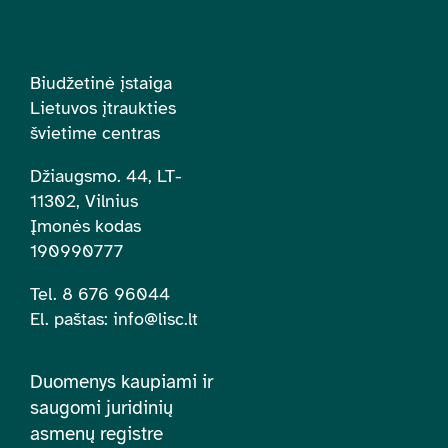
Biudžetinė įstaiga
Lietuvos įtraukties
švietime centras
Džiaugsmo. 44, LT-
11302, Vilnius
Įmonės kodas
190990777
Tel. 8 676 96044
El. paštas:
info@lisc.lt
Duomenys kaupiami ir
saugomi juridinių
asmenų registre