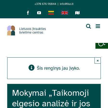
Skip
+370 676 96044
|
info@lisc.lt
to
Facebook
YouTube
Lietuviškai
English
Sensorinis
žemėlapis
content
Open 
×
Šis renginys jau įvyko.
Mokymai „Taikomoji
elgesio analizė ir jos