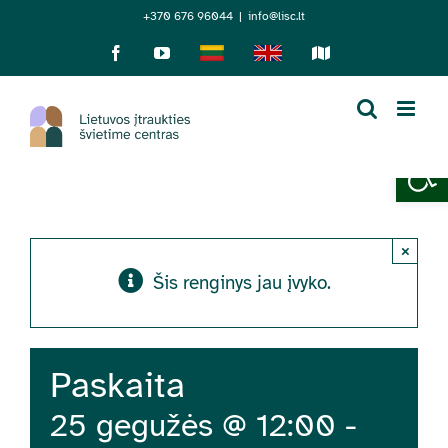
Skip
+370 676 96044
|
info@lisc.lt
to
Facebook
YouTube
Lietuviškai
English
Sensorinis
žemėlapis
content
Open 
×
Šis renginys jau įvyko.
Paskaita
25 gegužės @ 12:00
-