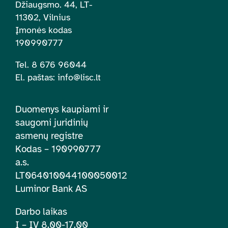
Džiaugsmo. 44, LT-
11302, Vilnius
Įmonės kodas
190990777
Tel. 8 676 96044
El. paštas:
info@lisc.lt
Duomenys kaupiami ir
saugomi juridinių
asmenų registre
Kodas – 190990777
a.s.
LT064010044100050012
Luminor Bank AS
Darbo laikas
I – IV 8.00-17.00