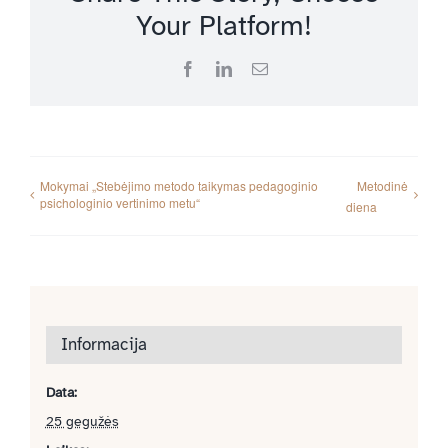
Your Platform!
Facebook
LinkedIn
Email
Mokymai „Stebėjimo metodo taikymas pedagoginio
Metodinė
psichologinio vertinimo metu“
diena
Informacija
Data:
25 gegužės