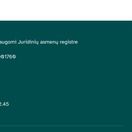
augomi Juridinių asmenų registre
001760
2.45