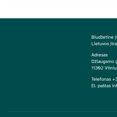
Biudžetinė į
Lietuvos įtr
Adresas
Džiaugsmo g
11302 Vilniu
Telefonas 
El. paštas in