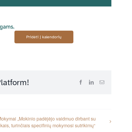
ogams.
Pridėti į kalendorių
latform!
Facebook
LinkedIn
Email
okymai „Mokinio padėjėjo vaidmuo dirbant su
ikais, turinčiais specifinių mokymosi sutrikimų“