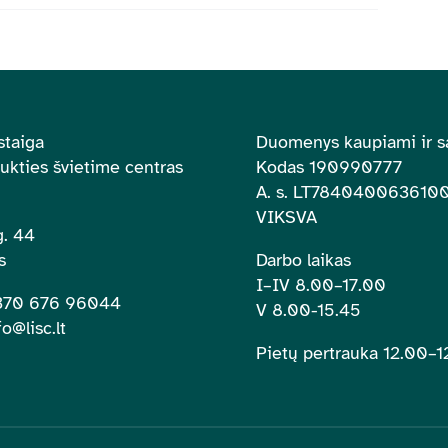
staiga
Duomenys kaupiami ir s
aukties švietime centras
Kodas 190990777
A. s.
LT784040063610
VIKSVA
. 44
s
Darbo laikas
I–IV 8.00
–
17.00
+370 676 96044
V 8.00-15.45
fo@lisc.lt
Pietų pertrauka 12.00
–
1