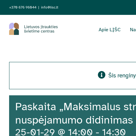
Skip
+370 676 96044
|
info@lisc.lt
to
content
Apie LĮŠC
Na
Šis renginy
Paskaita „Maksimalus st
nuspėjamumo didinimas kl
25-01-29 @ 14:00
-
14:30