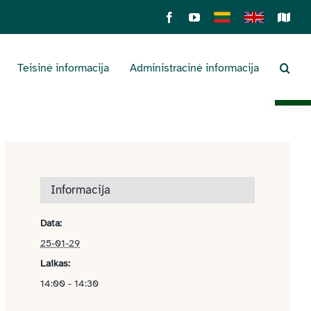
Facebook
YouTube
Lietuviškai
English
Sens
žemė
Teisinė informacija
Administracinė informacija
Open 
Informacija
Data:
25-01-29
Laikas:
14:00 - 14:30