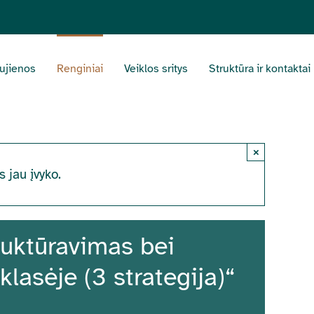
ujienos
Renginiai
Veiklos sritys
Struktūra ir kontaktai
×
s jau įvyko.
ruktūravimas bei
asėje (3 strategija)“