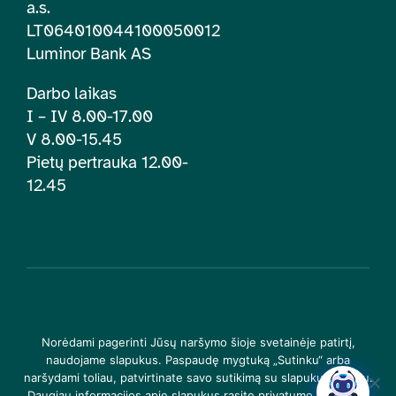
a.s.
LT064010044100050012
Luminor Bank AS
Darbo laikas
I – IV 8.00-17.00
V 8.00-15.45
Pietų pertrauka 12.00-
12.45
© 2026 | Lietuvos įtraukties švietime centras. Visos teisės
Norėdami pagerinti Jūsų naršymo šioje svetainėje patirtį,
saugomos |
Privatumo politika
naudojame slapukus. Paspaudę mygtuką „Sutinku“ arba
naršydami toliau, patvirtinate savo sutikimą su slapukų įrašymu.
Daugiau informacijos apie slapukus rasite privatumo politikoje.