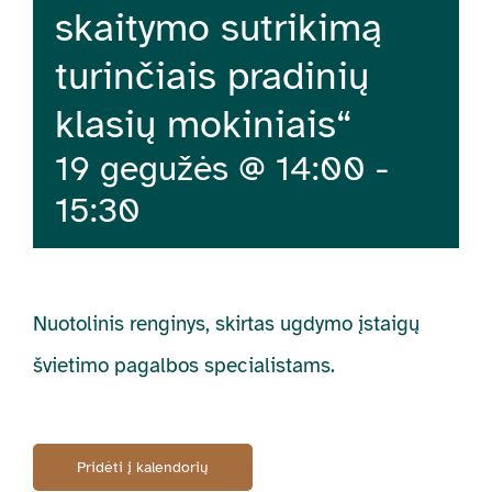
skaitymo sutrikimą
turinčiais pradinių
klasių mokiniais“
19 gegužės @ 14:00
-
15:30
Nuotolinis renginys, skirtas ugdymo įstaigų
švietimo pagalbos specialistams.
Pridėti į kalendorių