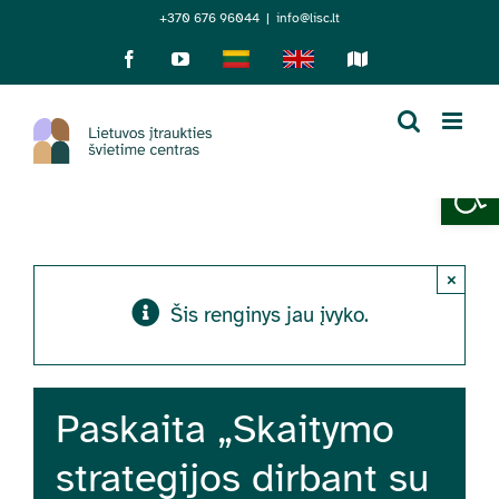
Skip
+370 676 96044
|
info@lisc.lt
to
Facebook
YouTube
Lietuviškai
English
Sensorinis
žemėlapis
content
Open 
×
Šis renginys jau įvyko.
Paskaita „Skaitymo
strategijos dirbant su