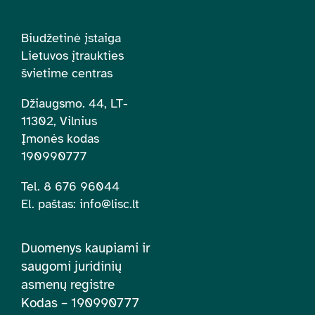
Biudžetinė įstaiga
Lietuvos įtraukties
švietime centras
Džiaugsmo. 44, LT-
11302, Vilnius
Įmonės kodas
190990777
Tel. 8 676 96044
El. paštas:
info@lisc.lt
Duomenys kaupiami ir
saugomi juridinių
asmenų registre
Kodas – 190990777