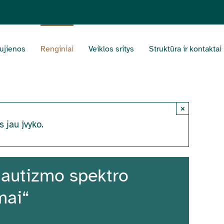
ujienos
Renginiai
Veiklos sritys
Struktūra ir kontaktai
×
s jau įvyko.
ų autizmo spektro
mai“