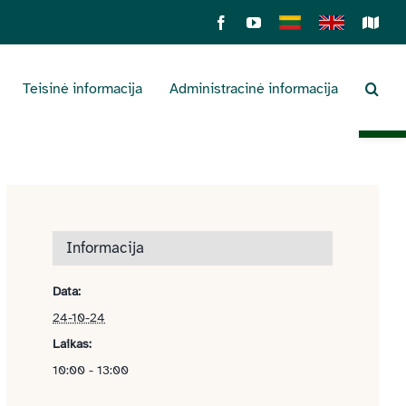
Facebook
YouTube
Lietuviškai
English
Sens
žemė
Teisinė informacija
Administracinė informacija
Open 
Informacija
Data:
24-10-24
Laikas:
10:00 - 13:00