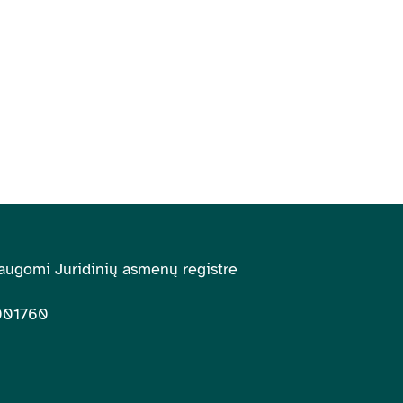
augomi Juridinių asmenų registre
001760