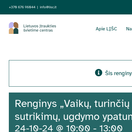
Skip
+370 676 96044
|
info@lisc.lt
to
content
Apie LĮŠC
Na
Šis renginy
Renginys „Vaikų, turinči
sutrikimų, ugdymo ypatu
24-10-24 @ 10:00
-
13:00