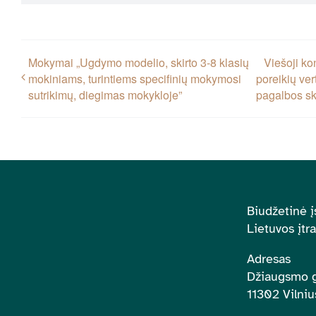
Mokymai „Ugdymo modelio, skirto 3-8 klasių
Viešoji ko
mokiniams, turintiems specifinių mokymosi
poreikių ver
sutrikimų, diegimas mokykloje”
pagalbos sk
Biudžetinė į
Lietuvos įtr
Adresas
Džiaugsmo g
11302 Vilniu