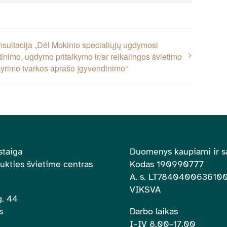
nsultacija „Dėl Mokinio specialiųjų ugdymosi
tinimo, ugdymo pritaikymo ir/ar reikalingos švietimo
yrimo tvarkos aprašo įgyvendinimo“
staiga
Duomenys kaupiami ir s
aukties švietime centras
Kodas 190990777
A. s.
LT784040063610
VIKSVA
. 44
s
Darbo laikas
I–IV 8.00
–
17.00