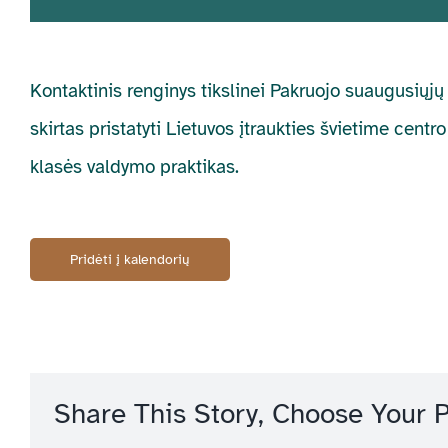
Kontaktinis renginys tikslinei Pakruojo suaugusiųj
skirtas pristatyti Lietuvos įtraukties švietime cent
klasės valdymo praktikas.
Pridėti į kalendorių
Share This Story, Choose Your P