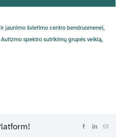
ų ir jaunimo švietimo centro bendruomenei,
ro Autizmo spektro sutrikimų grupės veiklą,
latform!
Facebook
LinkedIn
Email