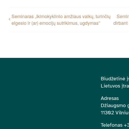
Seminaras „Ikimokyklinio amžiaus vaikų, turinčių
Semin
elgesio ir (ar) emocijų sutrikimus, ugdymas”
dirbant 
Biudžetinė į
Lietuvos įtr
Adresas
Džiaugsmo g
11302 Vilniu
Telefonas 