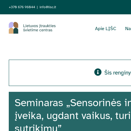
Skip
+370 676 96044
|
info@lisc.lt
to
content
Apie LĮŠC
Na
Šis renginy
Seminaras „Sensorinės i
įveika, ugdant vaikus, tu
sutrikimų”