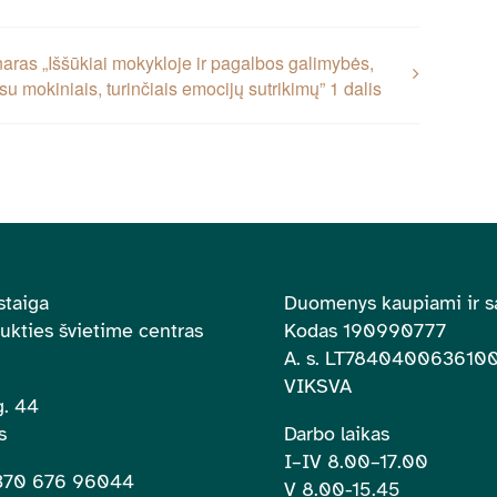
aras „Iššūkiai mokykloje ir pagalbos galimybės,
su mokiniais, turinčiais emocijų sutrikimų” 1 dalis
staiga
Duomenys kaupiami ir s
aukties švietime centras
Kodas 190990777
A. s.
LT784040063610
VIKSVA
. 44
s
Darbo laikas
I–IV 8.00
–
17.00
+370 676 96044
V 8.00-15.45