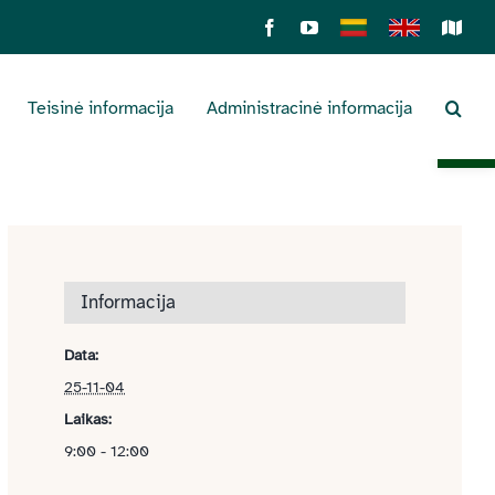
Facebook
YouTube
Lietuviškai
English
Sens
žemė
Teisinė informacija
Administracinė informacija
Open 
Informacija
Data:
25-11-04
Laikas:
9:00 - 12:00