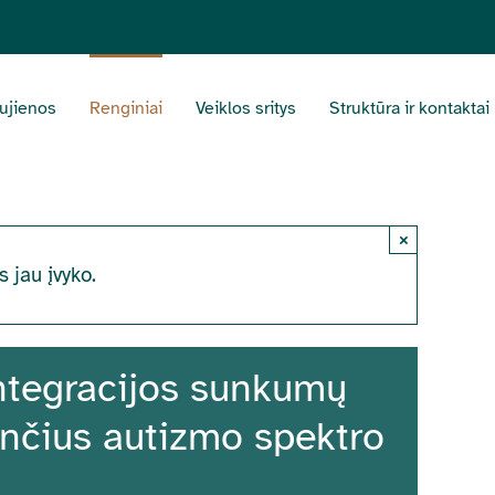
ujienos
Renginiai
Veiklos sritys
Struktūra ir kontaktai
×
s jau įvyko.
ntegracijos sunkumų
rinčius autizmo spektro