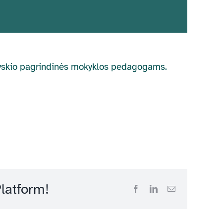
chovskio pagrindinės mokyklos pedagogams.
latform!
Facebook
LinkedIn
Email