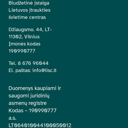
Biudžetinė įstaiga
Lietuvos įtraukties
švietime centras
Džiaugsmo. 44, LT-
11302, Vilnius
Įmonės kodas
190990777
Tel. 8 676 96044
El. paštas:
info@lisc.lt
Duomenys kaupiami ir
saugomi juridinių
asmenų registre
Kodas – 190990777
a.s.
LT064010044100050012