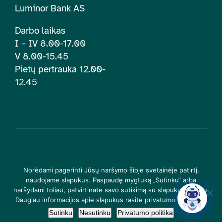
Luminor Bank AS
Darbo laikas
I – IV 8.00-17.00
V 8.00-15.45
Pietų pertrauka 12.00-
12.45
© 2026 | Lietuvos įtraukties švietime centras. Visos teisės
Norėdami pagerinti Jūsų naršymo šioje svetainėje patirtį,
saugomos |
Privatumo politika
naudojame slapukus. Paspaudę mygtuką „Sutinku“ arba
naršydami toliau, patvirtinate savo sutikimą su slapukų įrašymu.
Daugiau informacijos apie slapukus rasite privatumo politikoje.
Sutinku
Nesutinku
Privatumo politika