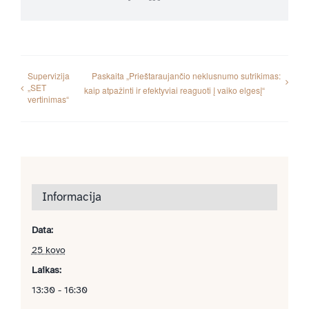
Supervizija
Paskaita „Prieštaraujančio neklusnumo sutrikimas:
„SET
kaip atpažinti ir efektyviai reaguoti į vaiko elgesį“
vertinimas“
Informacija
Data:
25 kovo
Laikas:
13:30 - 16:30