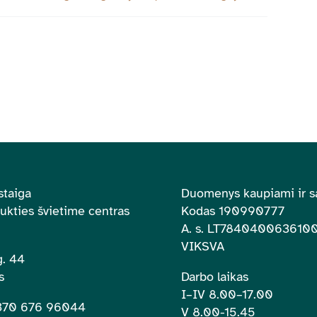
staiga
Duomenys kaupiami ir s
aukties švietime centras
Kodas 190990777
A. s.
LT784040063610
VIKSVA
. 44
s
Darbo laikas
I–IV 8.00
–
17.00
+370 676 96044
V 8.00-15.45