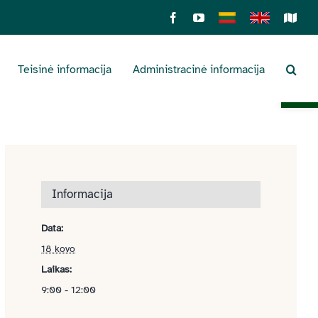
Facebook
YouTube
Lietuviškai
English
Sens
žemė
Teisinė informacija
Administracinė informacija
Open 
Informacija
Data:
18 kovo
Laikas:
9:00 - 12:00