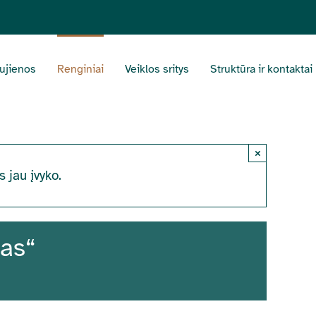
ujienos
Renginiai
Veiklos sritys
Struktūra ir kontaktai
×
s jau įvyko.
mas“