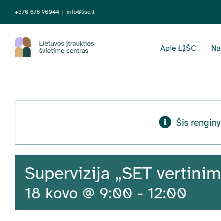
Skip
+370 676 96044
|
info@lisc.lt
to
content
Apie LĮŠC
Na
Šis renginy
Supervizija „SET vertini
18 kovo @ 9:00
-
12:00