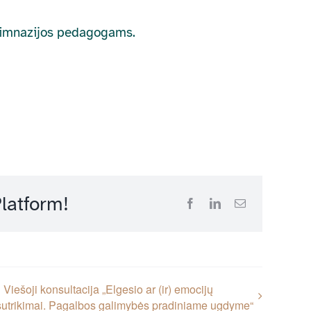
rogimnazijos pedagogams.
latform!
Facebook
LinkedIn
Email
Viešoji konsultacija „Elgesio ar (ir) emocijų
sutrikimai. Pagalbos galimybės pradiniame ugdyme“