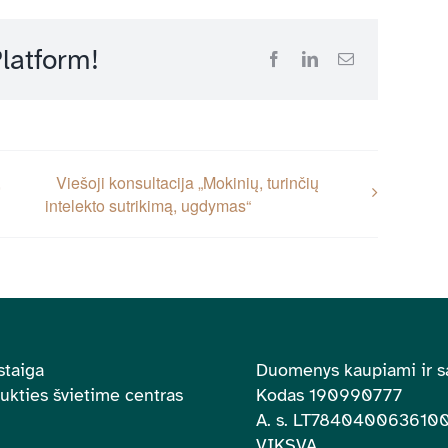
latform!
Facebook
LinkedIn
Email
,
Viešoji konsultacija „Mokinių, turinčių
intelekto sutrikimą, ugdymas“
staiga
Duomenys kaupiami ir s
aukties švietime centras
Kodas 190990777
A. s.
LT784040063610
VIKSVA