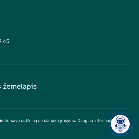
2.45
is žemėlapis
inate savo sutikimą su slapukų įrašymu. Daugiau informacijos apie
|
LĮŠC darbuotojams
|