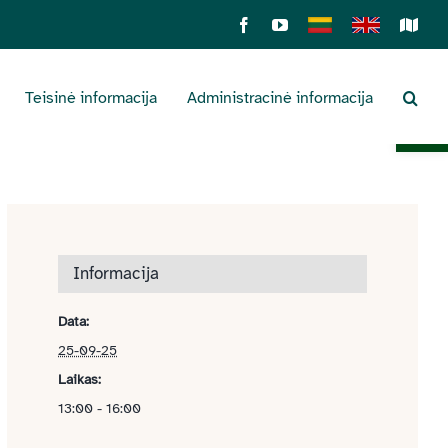
Facebook
YouTube
Lietuviškai
English
Sens
žemė
Teisinė informacija
Administracinė informacija
Open 
Informacija
Data:
25-09-25
Laikas:
13:00 - 16:00