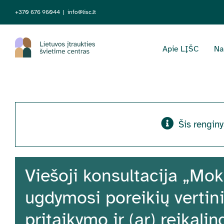
Skip
+370 676 96044
|
info@lisc.lt
to
content
Apie LĮŠC
Na
Šis renginy
Viešoji konsultacija „Mok
ugdymosi poreikių verti
pritaikymo ir (ar) reikal