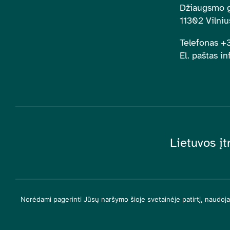
Džiaugsmo g
11302 Vilniu
Telefonas 
El. paštas in
Lietuvos įt
Norėdami pagerinti Jūsų naršymo šioje svetainėje patirtį, naudoj
© 2026| Lietuvos įtr