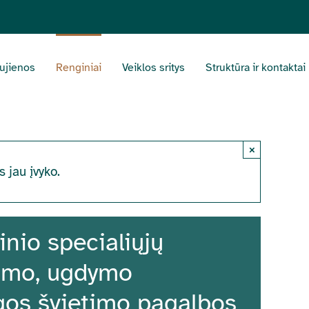
ujienos
Renginiai
Veiklos sritys
Struktūra ir kontaktai
×
s jau įvyko.
inio specialiųjų
nimo, ugdymo
ingos švietimo pagalbos