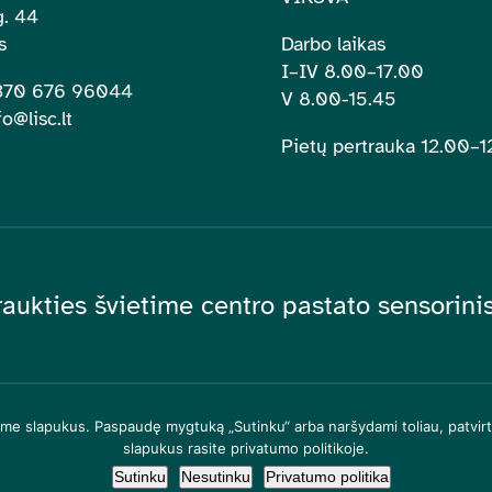
. 44
s
Darbo laikas
I–IV 8.00
–
17.00
+370 676 96044
V 8.00-15.45
fo@lisc.lt
Pietų pertrauka 12.00
–
1
raukties švietime centro pastato sensorin
ame slapukus. Paspaudę mygtuką „Sutinku“ arba naršydami toliau, patvirt
slapukus rasite privatumo politikoje.
aukties švietime centras. Visos teisės saugomos |
Privatumo politika
Sutinku
Nesutinku
Privatumo politika