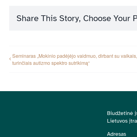
Share This Story, Choose Your P
Seminaras „Mokinio padėjėjo vaidmuo, dirbant su vaikais
turinčiais autizmo spektro sutrikimą“
Biudžetinė į
Lietuvos įtr
Adresas