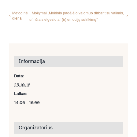
Metodinė
Mokymai „Mokinio padėjėjo vaidmuo dirbant su vaikais,
diena
turinčiais elgesio ar (ir) emocijų sutrikimų”
Informacija
Data:
25-10-16
Laikas:
14:00 - 16:00
Organizatorius