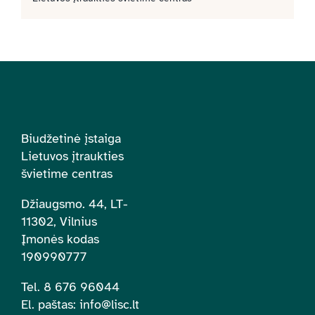
Biudžetinė įstaiga
Lietuvos įtraukties
švietime centras
Džiaugsmo. 44, LT-
11302, Vilnius
Įmonės kodas
190990777
Tel. 8 676 96044
El. paštas:
info@lisc.lt