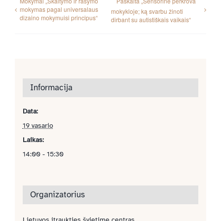
Mokymai „Skaitymo ir rašymo
Paskaita „Sensorinė perkrova
mokymas pagal universalaus
mokykloje; ką svarbu žinoti
dizaino mokymuisi principus“
dirbant su autistiškais vaikais“
Informacija
Data:
19 vasario
Laikas:
14:00 - 15:30
Organizatorius
Lietuvos įtraukties švietime centras