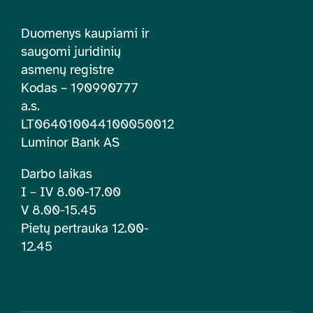
Duomenys kaupiami ir
saugomi juridinių
asmenų registre
Kodas – 190990777
a.s.
LT064010044100050012
Luminor Bank AS
Darbo laikas
I – IV 8.00-17.00
V 8.00-15.45
Pietų pertrauka 12.00-
12.45