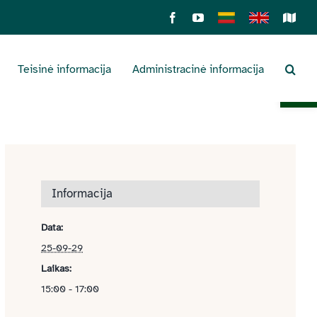
Facebook
YouTube
Lietuviškai
English
Sens
žemė
Teisinė informacija
Administracinė informacija
Open 
Informacija
Data:
25-09-29
Laikas:
15:00 - 17:00