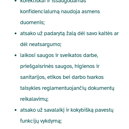
korektiškai ir išsaugodamas
konfidencialumą naudoja asmens
duomenis;
atsako už padarytą žalą dėl savo kaltės ar
dėl neatsargumo;
laikosi saugos ir sveikatos darbe,
priešgaisrinės saugos, higienos ir
sanitarijos, etikos bei darbo tvarkos
taisykles reglamentuojančių dokumentų
reikalavimų;
atsako už savalaikį ir kokybišką pavestų
funkcijų vykdymą;