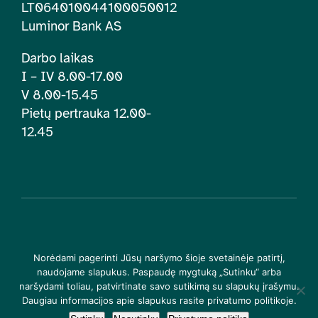
LT064010044100050012
Luminor Bank AS
Darbo laikas
I – IV 8.00-17.00
V 8.00-15.45
Pietų pertrauka 12.00-
12.45
© 2026 | Lietuvos įtraukties švietime centras. Visos teisės
Norėdami pagerinti Jūsų naršymo šioje svetainėje patirtį,
saugomos |
Privatumo politika
naudojame slapukus. Paspaudę mygtuką „Sutinku“ arba
naršydami toliau, patvirtinate savo sutikimą su slapukų įrašymu.
Daugiau informacijos apie slapukus rasite privatumo politikoje.