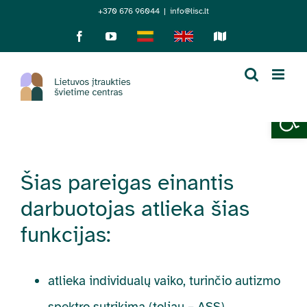
Skip
+370 676 96044
|
info@lisc.lt
to
Facebook
YouTube
Lietuviškai
English
Sensorinis
žemėlapis
content
Open 
Šias pareigas einantis
darbuotojas atlieka šias
funkcijas:
atlieka individualų vaiko, turinčio autizmo
spektro sutrikimą (toliau – ASS),