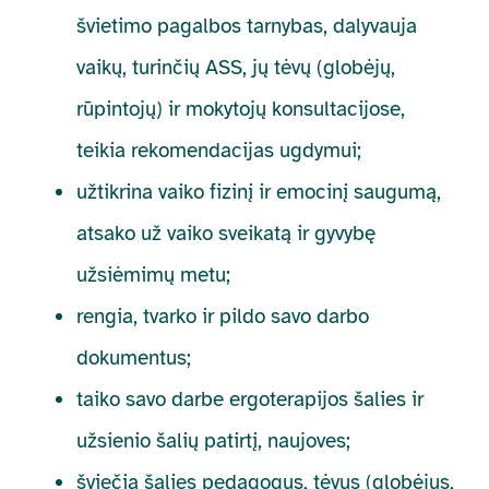
švietimo pagalbos tarnybas, dalyvauja
vaikų, turinčių ASS, jų tėvų (globėjų,
rūpintojų) ir mokytojų konsultacijose,
teikia rekomendacijas ugdymui;
užtikrina vaiko fizinį ir emocinį saugumą,
atsako už vaiko sveikatą ir gyvybę
užsiėmimų metu;
rengia, tvarko ir pildo savo darbo
dokumentus;
taiko savo darbe ergoterapijos šalies ir
užsienio šalių patirtį, naujoves;
šviečia šalies pedagogus, tėvus (globėjus,