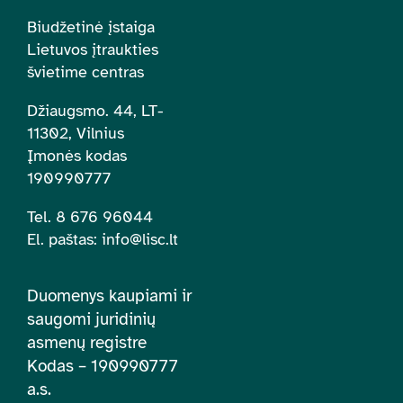
Biudžetinė įstaiga
Lietuvos įtraukties
švietime centras
Džiaugsmo. 44, LT-
11302, Vilnius
Įmonės kodas
190990777
Tel. 8 676 96044
El. paštas:
info@lisc.lt
Duomenys kaupiami ir
saugomi juridinių
asmenų registre
Kodas – 190990777
a.s.