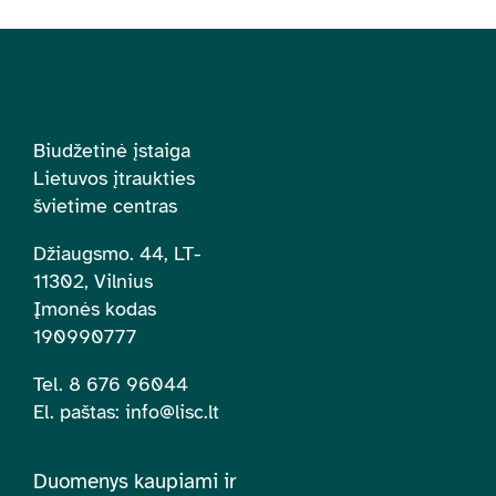
Biudžetinė įstaiga
Lietuvos įtraukties
švietime centras
Džiaugsmo. 44, LT-
11302, Vilnius
Įmonės kodas
190990777
Tel. 8 676 96044
El. paštas:
info@lisc.lt
Duomenys kaupiami ir