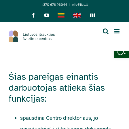
Skip
+370 676 96044
|
info@lisc.lt
to
Facebook
YouTube
Lietuviškai
English
Sensorinis
žemėlapis
content
Open 
Šias pareigas einantis
darbuotojas atlieka šias
funkcijas:
spausdina Centro direktoriaus, jo
pavaduotojo(-jų) teikiamus dokumentų