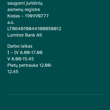
saugomi juridinių
asmenų registre
Kodas – 190990777
a.s.
LT064010044100050012
Luminor Bank AS
Darbo laikas
I – IV 8.00-17.00
V 8.00-15.45
Pietų pertrauka 12.00-
12.45