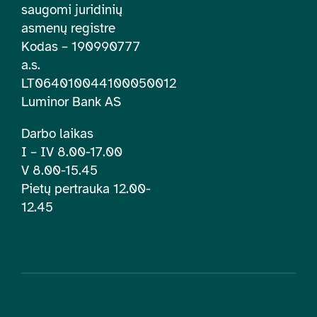
saugomi juridinių
asmenų registre
Kodas – 190990777
a.s.
LT064010044100050012
Luminor Bank AS
Darbo laikas
I – IV 8.00-17.00
V 8.00-15.45
Pietų pertrauka 12.00-
12.45