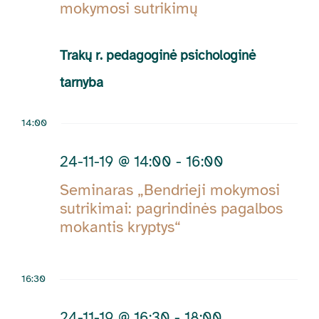
Navig
mokymosi sutrikimų
11-
Trakų r. pedagoginė psichologinė
19
tarnyba
14:00
24-11-19 @ 14:00
-
16:00
Seminaras „Bendrieji mokymosi
sutrikimai: pagrindinės pagalbos
mokantis kryptys“
16:30
24-11-19 @ 16:30
-
18:00