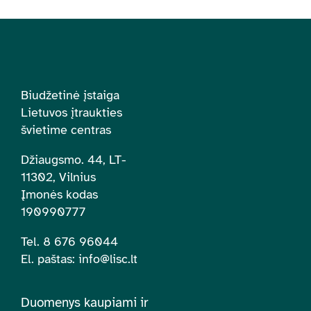
Biudžetinė įstaiga
Lietuvos įtraukties
švietime centras
Džiaugsmo. 44, LT-
11302, Vilnius
Įmonės kodas
190990777
Tel. 8 676 96044
El. paštas:
info@lisc.lt
Duomenys kaupiami ir