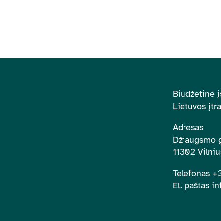
Biudžetinė į
Lietuvos įtr
Adresas
Džiaugsmo g
11302 Vilniu
Telefonas 
El. paštas in