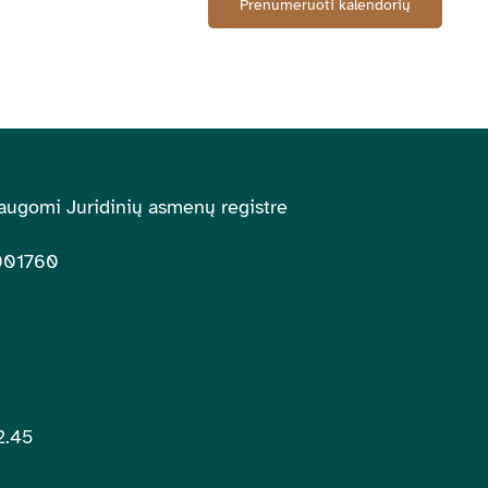
Prenumeruoti kalendorių
augomi Juridinių asmenų registre
001760
2.45