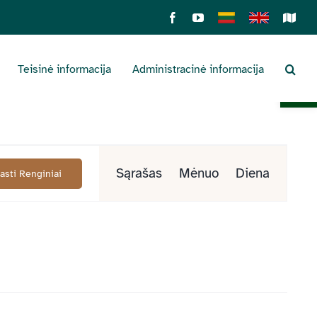
Facebook
YouTube
Lietuviškai
English
Sens
žemė
Teisinė informacija
Administracinė informacija
Open 
Renginys
Sąrašas
Mėnuo
Diena
Rasti Renginiai
Views
Navigation