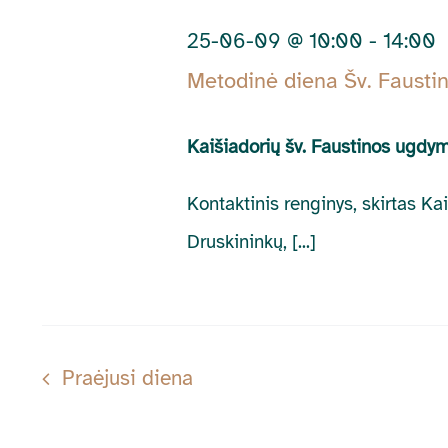
06-
by
25-06-09 @ 10:00
-
14:00
Keyword.
09
Metodinė diena Šv. Fausti
Kaišiadorių šv. Faustinos ugdy
Kontaktinis renginys, skirtas Ka
Druskininkų, [...]
Praėjusi diena