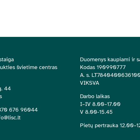
staiga
Duomenys kaupiami ir s
aukties švietime centras
Kodas 190990777
A. s.
LT784040063610
VIKSVA
. 44
s
Darbo laikas
I–IV 8.00
–
17.00
+370 676 96044
V 8.00-15.45
fo@lisc.lt
Pietų pertrauka 12.00
–
1