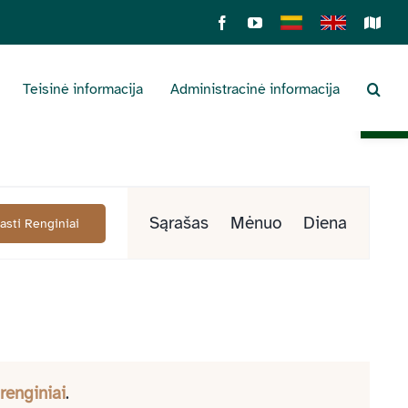
Facebook
YouTube
Lietuviškai
English
Sens
žemė
Teisinė informacija
Administracinė informacija
Open 
Renginys
Sąrašas
Mėnuo
Diena
Rasti Renginiai
Views
Navigation
 renginiai
.