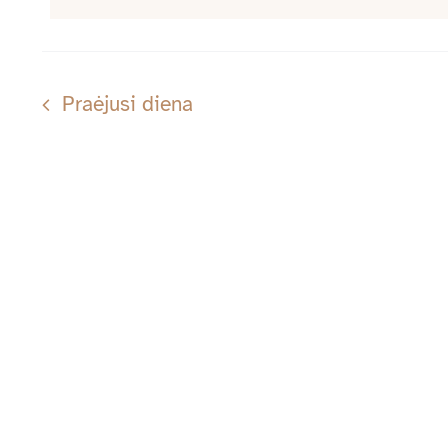
07-
by
Keyword.
07
Praėjusi diena