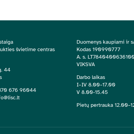
staiga
Duomenys kaupiami ir s
aukties švietime centras
Kodas 190990777
A. s.
LT784040063610
VIKSVA
. 44
s
Darbo laikas
I–IV 8.00
–
17.00
+370 676 96044
V 8.00-15.45
fo@lisc.lt
Pietų pertrauka 12.00
–
1