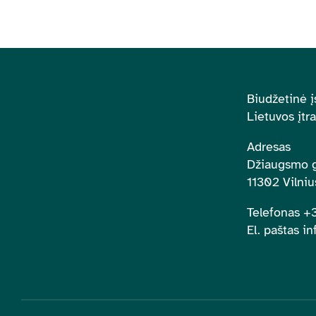
Biudžetinė į
Lietuvos įtr
Adresas
Džiaugsmo g
11302 Vilniu
Telefonas 
El. paštas in