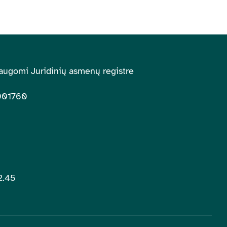
augomi Juridinių asmenų registre
001760
2.45