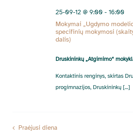
09-
by
25-09-12 @ 9:00
-
16:00
Keyword.
12
Mokymai „Ugdymo modelio, 
specifinių mokymosi (skait
dalis)
Druskininkų „Atgimimo“ mokyk
Kontaktinis renginys, skirtas Dr
progimnazijos, Druskininkų [...]
Praėjusi diena