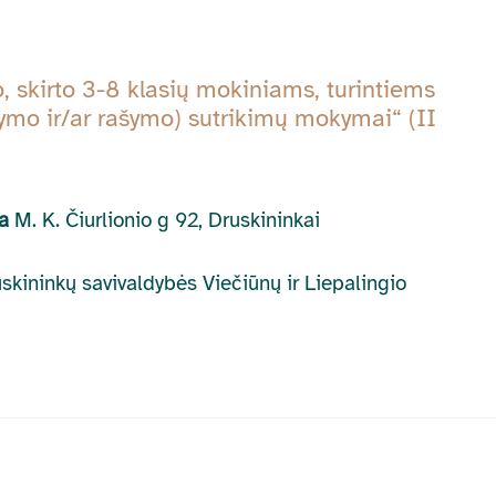
skirto 3-8 klasių mokiniams, turintiems
ymo ir/ar rašymo) sutrikimų mokymai“ (II
la
M. K. Čiurlionio g 92, Druskininkai
uskininkų savivaldybės Viečiūnų ir Liepalingio