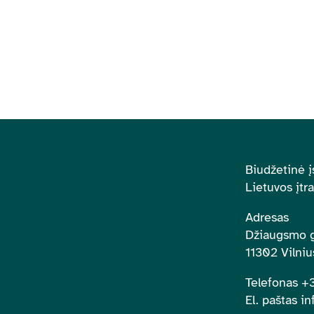
Biudžetinė į
Lietuvos įtr
Adresas
Džiaugsmo g
11302 Vilniu
Telefonas 
El. paštas in