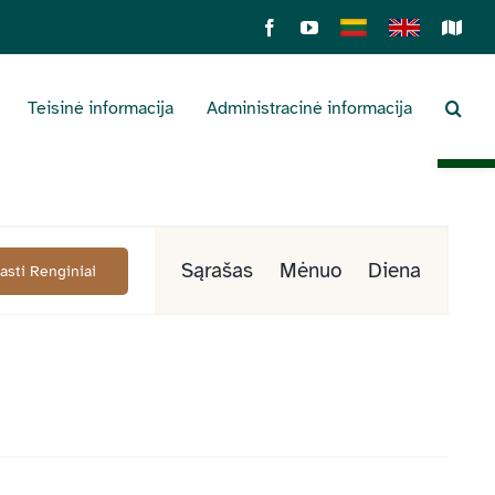
Facebook
YouTube
Lietuviškai
English
Sens
žemė
Teisinė informacija
Administracinė informacija
Open 
Renginys
Sąrašas
Mėnuo
Diena
Rasti Renginiai
Views
Navigation