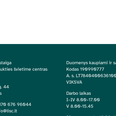
staiga
Duomenys kaupiami ir s
aukties švietime centras
Kodas 190990777
A. s.
LT784040063610
VIKSVA
. 44
s
Darbo laikas
I–IV 8.00
–
17.00
+370 676 96044
V 8.00-15.45
fo@lisc.lt