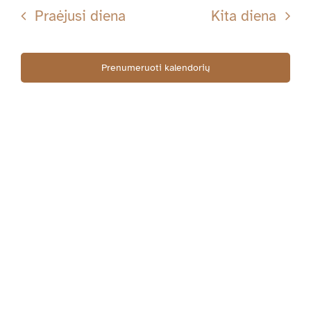
Searc
datą
Nav
Praėjusi diena
Kita diena
10-
and
Views
Prenumeruoti kalendorių
13
Navig