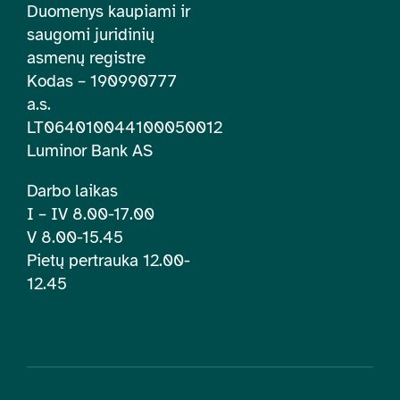
Duomenys kaupiami ir
saugomi juridinių
asmenų registre
Kodas – 190990777
a.s.
LT064010044100050012
Luminor Bank AS
Darbo laikas
I – IV 8.00-17.00
V 8.00-15.45
Pietų pertrauka 12.00-
12.45