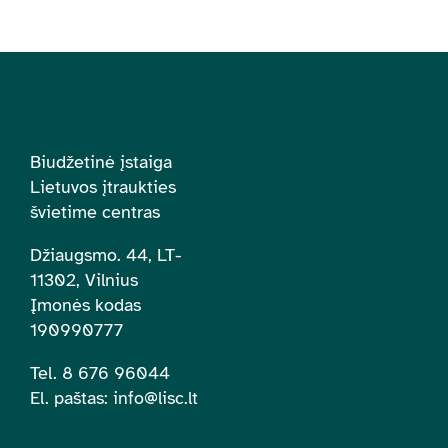
Biudžetinė įstaiga
Lietuvos įtraukties
švietime centras
Džiaugsmo. 44, LT-
11302, Vilnius
Įmonės kodas
190990777
Tel. 8 676 96044
El. paštas:
info@lisc.lt