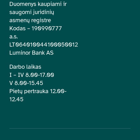
Duomenys kaupiami ir
saugomi juridinių
asmenų registre
Kodas – 190990777
a.s.
LT064010044100050012
Luminor Bank AS
Darbo laikas
I – IV 8.00-17.00
V 8.00-15.45
Pietų pertrauka 12.00-
12.45