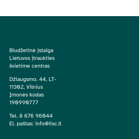
Biudžetinė įstaiga
Lietuvos įtraukties
švietime centras
Džiaugsmo. 44, LT-
11302, Vilnius
Įmonės kodas
190990777
Tel. 8 676 96044
El. paštas:
info@lisc.lt