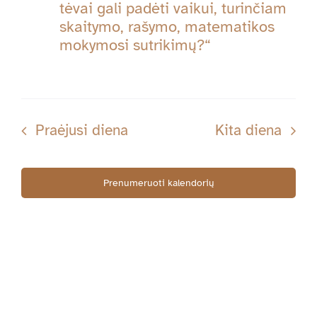
Navig
tėvai gali padėti vaikui, turinčiam
11-
skaitymo, rašymo, matematikos
mokymosi sutrikimų?“
11
Praėjusi diena
Kita diena
Prenumeruoti kalendorių