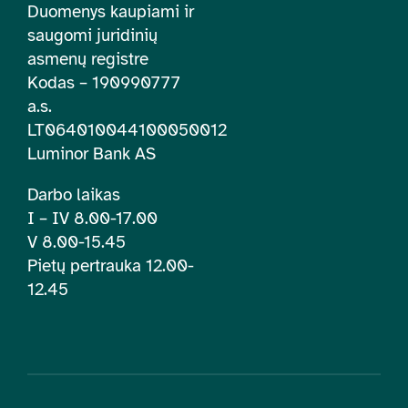
Duomenys kaupiami ir
saugomi juridinių
asmenų registre
Kodas – 190990777
a.s.
LT064010044100050012
Luminor Bank AS
Darbo laikas
I – IV 8.00-17.00
V 8.00-15.45
Pietų pertrauka 12.00-
12.45