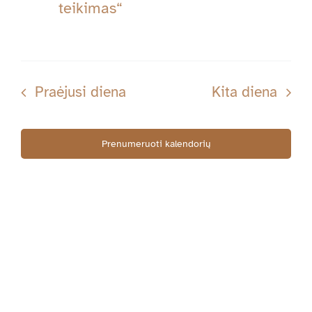
Navig
teikimas“
01-
27
Praėjusi diena
Kita diena
Prenumeruoti kalendorių