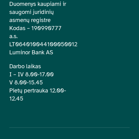
Duomenys kaupiami ir
saugomi juridinių
asmenų registre
Kodas – 190990777
a.s.
LT064010044100050012
Luminor Bank AS
Darbo laikas
I – IV 8.00-17.00
V 8.00-15.45
Pietų pertrauka 12.00-
12.45