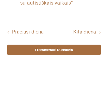
Navig
su autistiškais vaikais“
02-
20
Praėjusi diena
Kita diena
Prenumeruoti kalendorių