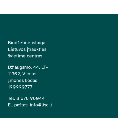
Biudžetinė įstaiga
Lietuvos įtraukties
švietime centras
Džiaugsmo. 44, LT-
11302, Vilnius
Įmonės kodas
190990777
Tel. 8 676 96044
El. paštas:
info@lisc.lt