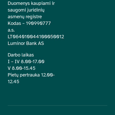
Duomenys kaupiami ir
saugomi juridinių
asmenų registre
Kodas – 190990777
a.s.
LT064010044100050012
Luminor Bank AS
Darbo laikas
I – IV 8.00-17.00
V 8.00-15.45
Pietų pertrauka 12.00-
12.45