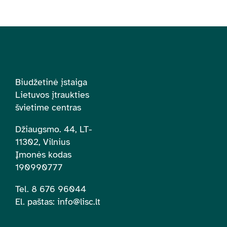
Biudžetinė įstaiga
Lietuvos įtraukties
švietime centras
Džiaugsmo. 44, LT-
11302, Vilnius
Įmonės kodas
190990777
Tel. 8 676 96044
El. paštas:
info@lisc.lt