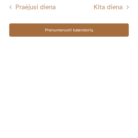
Searc
datą
Nav
Praėjusi diena
Kita diena
05-
and
Views
Prenumeruoti kalendorių
02
Navig