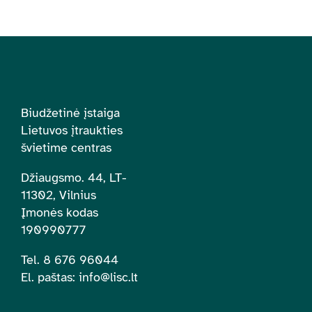
Biudžetinė įstaiga
Lietuvos įtraukties
švietime centras
Džiaugsmo. 44, LT-
11302, Vilnius
Įmonės kodas
190990777
Tel. 8 676 96044
El. paštas:
info@lisc.lt