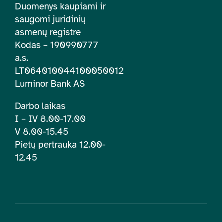
Duomenys kaupiami ir
saugomi juridinių
asmenų registre
Kodas – 190990777
a.s.
LT064010044100050012
Luminor Bank AS
Darbo laikas
I – IV 8.00-17.00
V 8.00-15.45
Pietų pertrauka 12.00-
12.45