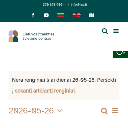
Skip
+370 676 96044
|
info@lisc.lt
to
Facebook
YouTube
Lietuviškai
English
Sensorinis
žemėlapis
content
Open 
Renginiai
Nėra renginiai šiai dienai 26-05-26. Peršokti
Notice
į
sekantį artėjantį renginiai
.
for
2026-05-26
Re
Paieška
Rengi
26-
Diena
Pasirinkti
Vi