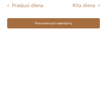
Searc
datą
Nav
Praėjusi diena
Kita diena
05-
and
Views
Prenumeruoti kalendorių
26
Navig