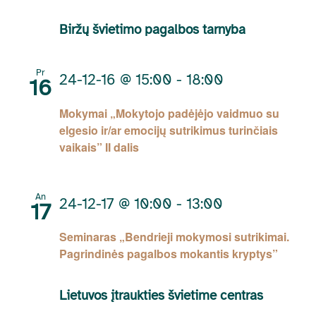
Biržų švietimo pagalbos tarnyba
Pr
24-12-16 @ 15:00
-
18:00
16
Mokymai „Mokytojo padėjėjo vaidmuo su
elgesio ir/ar emocijų sutrikimus turinčiais
vaikais” II dalis
An
24-12-17 @ 10:00
-
13:00
17
Seminaras „Bendrieji mokymosi sutrikimai.
Pagrindinės pagalbos mokantis kryptys”
Lietuvos įtraukties švietime centras