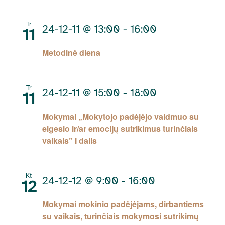
Tr
24-12-11 @ 13:00
-
16:00
11
Metodinė diena
Tr
24-12-11 @ 15:00
-
18:00
11
Mokymai „Mokytojo padėjėjo vaidmuo su
elgesio ir/ar emocijų sutrikimus turinčiais
vaikais” I dalis
Kt
24-12-12 @ 9:00
-
16:00
12
Mokymai mokinio padėjėjams, dirbantiems
su vaikais, turinčiais mokymosi sutrikimų