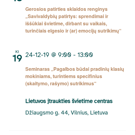
Gerosios patirties sklaidos renginys
„Savivaldybių patirtys: sprendimai ir
iššūkiai švietime, dirbant su vaikais,
turinčiais elgesio ir (ar) emocijų sutrikimų“
Kt
24-12-19 @ 9:00
-
13:00
19
Seminaras „Pagalbos būdai pradinių klasių
mokiniams, turintiems specifinius
(skaitymo, rašymo) sutrikimus“
Lietuvos įtraukties švietime centras
Džiaugsmo g. 44, Vilnius, Lietuva