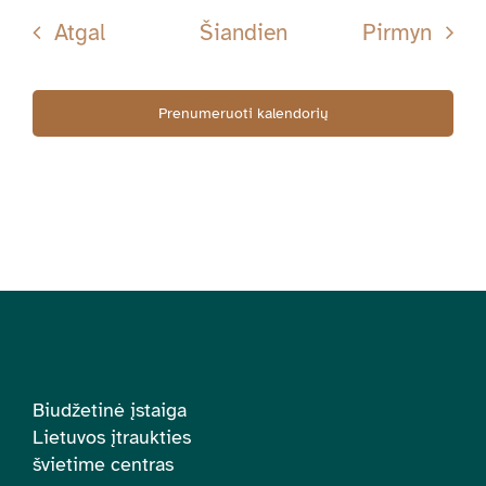
Renginiai
Rengi
Atgal
Šiandien
Pirmyn
Prenumeruoti kalendorių
Biudžetinė įstaiga
Lietuvos įtraukties
švietime centras