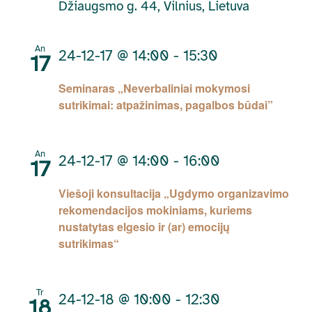
Džiaugsmo g. 44, Vilnius, Lietuva
An
24-12-17 @ 14:00
-
15:30
17
Seminaras „Neverbaliniai mokymosi
sutrikimai: atpažinimas, pagalbos būdai”
An
24-12-17 @ 14:00
-
16:00
17
Viešoji konsultacija „Ugdymo organizavimo
rekomendacijos mokiniams, kuriems
nustatytas elgesio ir (ar) emocijų
sutrikimas“
Tr
24-12-18 @ 10:00
-
12:30
18