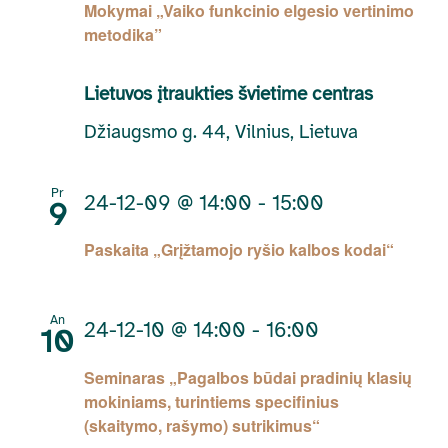
Mokymai „Vaiko funkcinio elgesio vertinimo
metodika”
Lietuvos įtraukties švietime centras
Džiaugsmo g. 44, Vilnius, Lietuva
Pr
24-12-09 @ 14:00
-
15:00
9
Paskaita „Grįžtamojo ryšio kalbos kodai“
An
24-12-10 @ 14:00
-
16:00
10
Seminaras „Pagalbos būdai pradinių klasių
mokiniams, turintiems specifinius
(skaitymo, rašymo) sutrikimus“