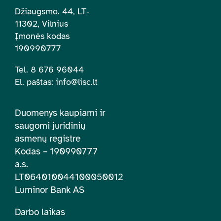
Džiaugsmo. 44, LT-
11302, Vilnius
Įmonės kodas
190990777
Tel. 8 676 96044
El. paštas:
info@lisc.lt
Duomenys kaupiami ir
saugomi juridinių
asmenų registre
Kodas – 190990777
a.s.
LT064010044100050012
Luminor Bank AS
Darbo laikas